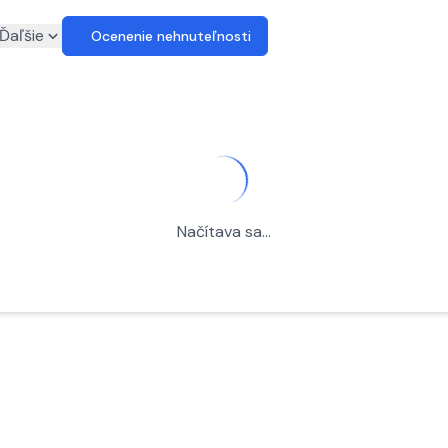
euro
Ďaľšie
Ocenenie nehnuteľnosti
Načítava sa...