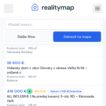
arrow_back
Najnovšie nehnuteľnosti na predaj
Zoradenie zoznamu
sort
expand_more
Najnovšie
(
64 220 inzerátov
)
183 000 €
NOVÉ
ROI:
6,1
%
Výnos:
928
€/
mesčne
A
expand_more
Ďalšie filtre
Zobraziť na mape
Rekonštruovaný RD so slnečnou záhradou, garážou v obci
Smiža
Rodinný dom
·
159
m²
Tatranská, Smižany
36 900 €
NOVÉ
Vidiecky dom v obci Olováry v okrese Veľký Krtíš –
znížená c
Rodinný dom
·
110
m²
Bušince
416 000 €
NOVÉ
ROI:
3,1
%
Výnos:
1 061
€/
mesčne
A
ALL INCLUSIVE | Na predaj luxusný 5-izb. RD – Ekoosada,
Veľk
Rodinný dom
·
176
m²