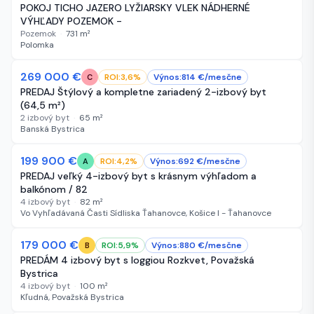
POKOJ TICHO JAZERO LYŽIARSKY VLEK NÁDHERNÉ
VÝHĽADY POZEMOK -
Pozemok
·
731
m²
Polomka
269 000 €
NOVÉ
ROI:
3,6
%
Výnos:
814
€/
mesčne
C
PREDAJ Štýlový a kompletne zariadený 2-izbový byt
(64,5 m²)
2 izbový byt
·
65
m²
Banská Bystrica
199 900 €
NOVÉ
ROI:
4,2
%
Výnos:
692
€/
mesčne
A
PREDAJ veľký 4-izbový byt s krásnym výhľadom a
balkónom / 82
4 izbový byt
·
82
m²
Vo Vyhľadávaná Časti Sídliska Ťahanovce, Košice I - Ťahanovce
179 000 €
NOVÉ
ROI:
5,9
%
Výnos:
880
€/
mesčne
B
PREDÁM 4 izbový byt s loggiou Rozkvet, Považská
Bystrica
4 izbový byt
·
100
m²
Kľudná, Považská Bystrica