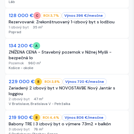
Láb
128 000 €
NOVÉ
ROI:
3,7
%
Výnos:
396
€/
mesčne
C
Rezervované: Zrekonštruovaný 1-izbový byt s lodžiou
1 izbový byt
·
35
m²
Poprad
134 200 €
NOVÉ
A
ZNÍŽENA CENA - Stavebný pozemok v Nižnej Myšli -
bezpečná lo
Pozemok
·
960
m²
Košice - okolie
229 000 €
NOVÉ
ROI:
3,8
%
Výnos:
720
€/
mesčne
B
Zariadený 2 izbový byt v NOVOSTAVBE Nový Jantár s
loggiou
2 izbový byt
·
47
m²
V Bratislave, Bratislava V - Petržalka
219 900 €
NOVÉ
ROI:
4,4
%
Výnos:
806
€/
mesčne
B
Babony TRE | 3 izbový byt o výmere 73m2 + balkón
3 izbový byt
·
76
m²