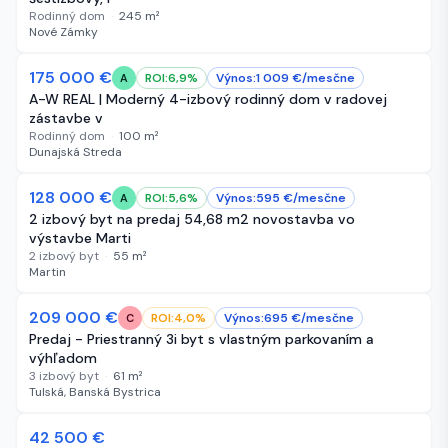
Rodinný dom
·
245
m²
Nové Zámky
175 000 €
NOVÉ
ROI:
6,9
%
Výnos:
1 009
€/
mesčne
A
A-W REAL | Moderný 4-izbový rodinný dom v radovej
zástavbe v
Rodinný dom
·
100
m²
Dunajská Streda
128 000 €
NOVÉ
ROI:
5,6
%
Výnos:
595
€/
mesčne
A
2 izbový byt na predaj 54,68 m2 novostavba vo
výstavbe Marti
2 izbový byt
·
55
m²
Martin
209 000 €
NOVÉ
ROI:
4,0
%
Výnos:
695
€/
mesčne
C
Predaj - Priestranný 3i byt s vlastným parkovaním a
výhľadom
3 izbový byt
·
61
m²
Tulská, Banská Bystrica
42 500 €
NOVÉ