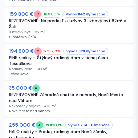
S Podlahovou Plochou, Senec
159 800 €
NOVÉ
ROI:
6,3
%
Výnos:
842
€/
mesčne
C
REZERVOVANÉ-Na predaj Exkluzívny 3-izbový byt 82m² v
Šali
3 izbový byt
·
82
m²
P.j.šafárika, Šaľa
194 800 €
NOVÉ
ROI:
2,0
%
Výnos:
328
€/
mesčne
C
PINK reality – Štýlový rodinný dom v tichej časti
Tešedíkova
Rodinný dom
·
60
m²
Tešedíkovo
35 000 €
NOVÉ
A
REZERVOVANÉ Záhradná chatka Vinohrady, Nové Mesto
nad Váhom
Rekreačný objekt
·
410
m²
Nové Mesto nad Váhom
255 000 €
NOVÉ
ROI:
10,1
%
Výnos:
2 148
€/
mesčne
A
HALO reality - Predaj, rodinný dom Nové Zámky,
šesťizbový, r