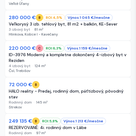
Veľké Úľany
280 000 €
NOVÉ
ROI:
4,5
%
Výnos:
1 045
€/
mesčne
B
Veľkorysý 3 izb. tehlový byt, 81 m2 + balkón, KE-Sever
3 izbový byt
·
81
m²
Hlinkova, Košice I - Kavečany
220 000 €
NOVÉ
ROI:
6,3
%
Výnos:
1 159
€/
mesčne
C
ID-3976 Moderný a kompletne dokončený 4-izbový byt v
Reziden
4 izbový byt
·
124
m²
Čsl, Trebišov
72 000 €
NOVÉ
B
HALO reality - Predaj, rodinný dom, päťtizbový, pôvodný
stav
Rodinný dom
·
145
m²
Strekov
249 135 €
NOVÉ
ROI:
5,8
%
Výnos:
1 213
€/
mesčne
B
REZERVOVANÉ: 4i. rodinný dom v Lábe
Rodinný dom
·
97
m²