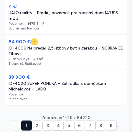
4 €
NOVÉ
HALO reality - Predaj, pozemok pre rodinný dom 147513
m2 Z
Pozemok
·
147513
m²
Suchá nad Parnou
84 900 €
NOVÉ
B
ID-4006 Na predaj 2,5-izbový byt s garážou – SOBRANCE
Tibavs
2 izbový byt
·
49
m²
Tibavská, Baškovce
39 900 €
NOVÉ
ID-4020 SUPER PONUKA – Záhradka s domčekom
Michalovce – LABO
Pozemok
Michalovce
Zobrazené
1
–
25
z
64220
…
←
1
2
3
4
5
6
7
8
9