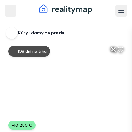
arrow_back
arrow_back
Kúty · domy na predaj
visibility_off
calendar_month
108 dní
na trhu
-10 250 €