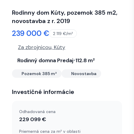
Rodinny dom Kúty, pozemok 385 m2,
novostavba z r. 2019
239 000 €
2 119 €
/m²
location_on
Za zbrojnicou, Kúty
Rodinný dom
na
Predaj
•
112.8
m²
home
yard
verified
Pozemok
385
m²
Novostavba
Investičné informácie
info
Odhadovaná cena
229 099 €
Priemerná cena za m² v oblasti