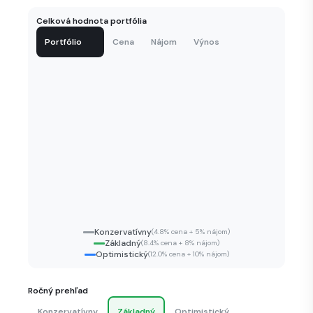
Celková hodnota portfólia
info
Portfólio
Cena
Nájom
Výnos
Konzervatívny
(4.8% cena + 5% nájom)
Základný
(8.4% cena + 8% nájom)
Optimistický
(12.0% cena + 10% nájom)
Ročný prehľad
Konzervatívny
Základný
Optimistický