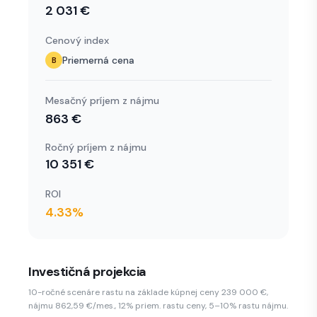
2 031 €
info
Cenový index
Priemerná cena
B
info
Mesačný príjem z nájmu
863 €
Ročný príjem z nájmu
10 351 €
info
ROI
4.33
%
Investičná projekcia
10-ročné scenáre rastu na základe kúpnej ceny 239 000 €,
nájmu
862,59 €
/mes., 12% priem. rastu ceny, 5–10% rastu nájmu.