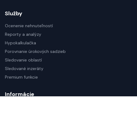
Služby
Ocenenie nehnuteľností
Reporty a analýzy
Hypokalkulačka
Porovnanie úrokových sadzieb
Sledovanie oblastí
Sledované inzeráty
Premium funkcie
Informácie
Blog o nehnuteľnostiach
Investovanie do nehnuteľností
Úrokové sadzby hypotéky
Právne aspekty kúpy