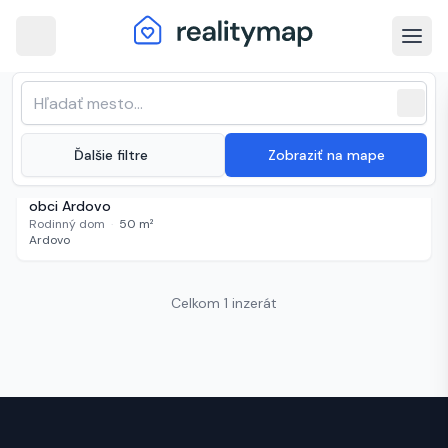
arrow_back
Ardovo · Najnovšie nehnuteľnosti na
Zoradenie zoznamu
sort
expand_more
Najnovšie
predaj
close
(
1 inzerát
)
expand_more
Ďalšie filtre
Zobraziť na mape
52 000 €
467 dní
B
Chalupa so začatou rekonštrukciou v malebnej koncovej
obci Ardovo
Rodinný dom
·
50
m²
Ardovo
Celkom 1 inzerát