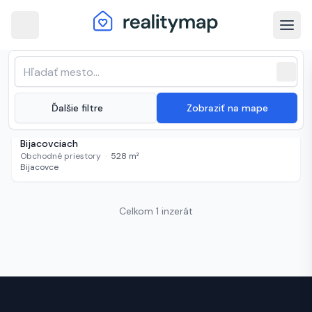
arrow_back
Bijacovce · Najnovšie nehnuteľnosti
Zoradenie zoznamu
sort
expand_more
Najnovšie
na predaj
close
(
1 inzerát
)
expand_more
Ďalšie filtre
Zobraziť na mape
Neuvedené
146 dní
Investičná príležitosť: Rezidenčný objekt s 12 bytmi v
Bijacovciach
Obchodné priestory
·
528
m²
Bijacovce
Celkom 1 inzerát