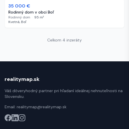
35 000 €
789 dní
Rodinný dom v obci Boľ
Rodinný dom
·
95
m²
Kvetná, Boľ
Celkom 4 inzeráty
realitymap.sk
Váš dôveryhodný partner pri hľadaní ideálnej nehnuteľnosti na
Slovensku.
Email:
realitymap@realitymap.sk