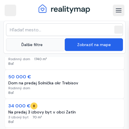
arrow_back
Boľ · Najnovšie nehnuteľnosti na
Zoradenie zoznamu
sort
expand_more
Najnovšie
predaj
close
(
4 inzeráty
)
expand_more
Ďalšie filtre
Zobraziť na mape
60 000 €
33 dní
Štýlový zrekonštruovaný rodinný dom v obci Solnička
Rodinný dom
·
1740
m²
Boľ
50 000 €
44 dní
Dom na predaj Solnička okr Trebisov
Rodinný dom
Boľ
34 000 €
60 dní
B
Na predaj 3 izbovy byt v obci Zatín
3 izbový byt
·
70
m²
Boľ