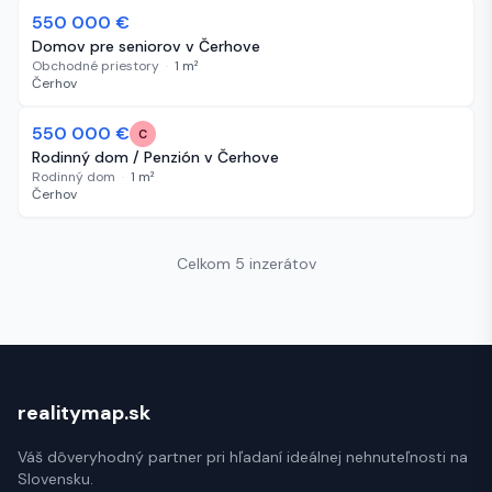
550 000 €
113 dní
Domov pre seniorov v Čerhove
Obchodné priestory
·
1
m²
Čerhov
550 000 €
113 dní
C
Rodinný dom / Penzión v Čerhove
Rodinný dom
·
1
m²
Čerhov
Celkom 5 inzerátov
realitymap.sk
Váš dôveryhodný partner pri hľadaní ideálnej nehnuteľnosti na
Slovensku.