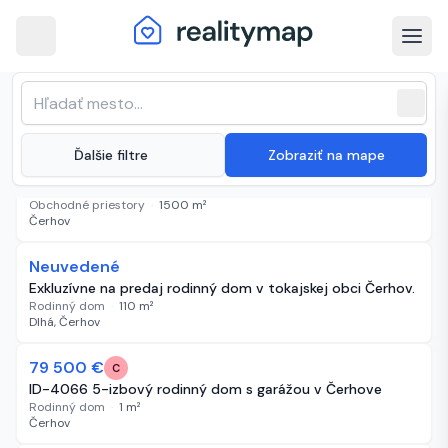
arrow_back
Čerhov · Najnovšie nehnuteľnosti na
Zoradenie zoznamu
sort
expand_more
Najnovšie
predaj
close
(
5 inzerátov
)
-200 €
expand_more
Ďalšie filtre
Zobraziť na mape
3 500 €
8 dní
Na predaj vinica v Tokajskej oblasti
Obchodné priestory
·
1500
m²
Čerhov
-5 010 €
Neuvedené
77 dní
Exkluzívne na predaj rodinný dom v tokajskej obci Čerhov.
Rodinný dom
·
110
m²
Dlhá, Čerhov
-10 000 €
79 500 €
77 dní
C
ID-4066 5-izbový rodinný dom s garážou v Čerhove
Rodinný dom
·
1
m²
Čerhov