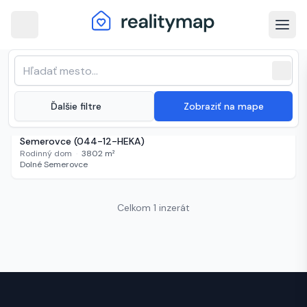
arrow_back
Dolné Semerovce · Najnovšie
Zoradenie zoznamu
sort
expand_more
Najnovšie
nehnuteľnosti na predaj
close
(
1 inzerát
)
expand_more
Ďalšie filtre
Zobraziť na mape
80 000 €
529 dní
Predaj viacgeneračného rodinného domu - Dolné
Semerovce (044-12-HEKA)
Rodinný dom
·
3802
m²
Dolné Semerovce
Celkom 1 inzerát