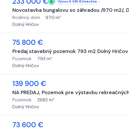
233 000 €
Výnos:
6 081
€/
mesčne
A
Novostavba bungalovu so záhradou /970 m2/, D
Rodinný dom
·
970
m²
Dolný Hričov
75 800 €
Predaj stavebný pozemok 793 m2 Dolný Hričov 
Pozemok
·
793
m²
Dolný Hričov
139 900 €
NA PREDAJ, Pozemok pre výstavbu rekreačných 
Pozemok
·
2682
m²
Dolný Hričov
73 600 €