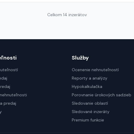
Celkom 14 inzerátov
ľnosti
Služby
uteľností
Ocenenie nehnuteľností
edaj
Reporty a analýzy
redaj
Hypokalkulačka
nehnuteľnosti
Porovnanie úrokových sadzieb
a predaj
Sledovanie oblastí
y
Sledované inzeráty
Premium funkcie