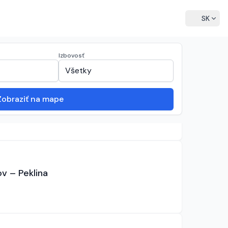
language
SK
Zoradenie zoznamu
sort
expand_more
Zoradiť:
Najnovšie
Izbovosť
expand_more
expand_more
Všetky
Zobraziť na mape
2 - Peklina
v – Peklina