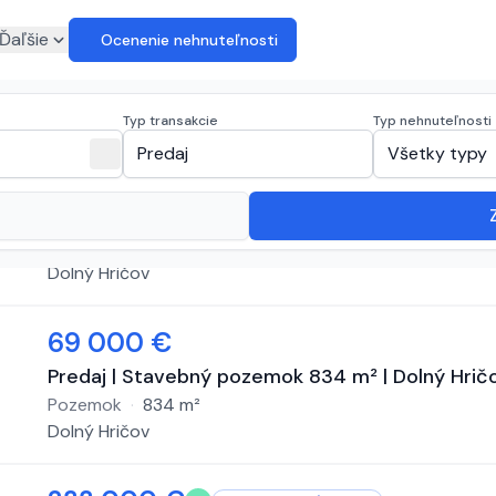
euro
Ďaľšie
Ocenenie nehnuteľnosti
 na predaj
(
14 inzerátov
)
Typ transakcie
Typ nehnuteľnosti
expand_more
close
Predaj
Všetky typy
119 475 €
NA PREDAJ, Pozemok vhodný na výstavbu 1593m
Pozemok
·
1593
m²
Dolný Hričov
69 000 €
Predaj | Stavebný pozemok 834 m² | Dolný Hričo
Pozemok
·
834
m²
Dolný Hričov