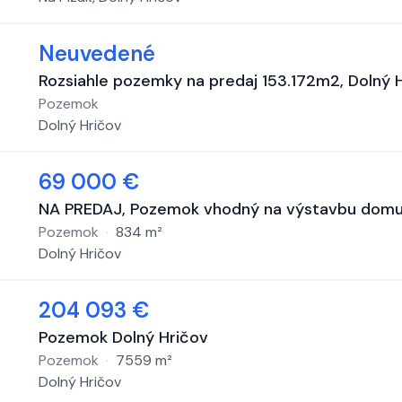
Neuvedené
Rozsiahle pozemky na predaj 153.172m2, Dolný Hr
Pozemok
Dolný Hričov
69 000 €
NA PREDAJ, Pozemok vhodný na výstavbu domu 
Pozemok
·
834
m²
Dolný Hričov
204 093 €
Pozemok Dolný Hričov
Pozemok
·
7559
m²
Dolný Hričov