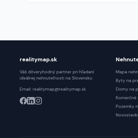
realitymap.sk
Nehnute
Váš dôveryhodný partner pri hľadaní
Mapa nehn
ideálnej nehnuteľnosti na Slovensku.
Byty na pr
Email:
realitymap@realitymap.sk
Domy na p
Komerčné 
Pozemky n
Novostavb