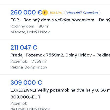
260 000 €
ROI:
3,1
%
Výnos:
667
€/
mesčne
B
TOP - Rodinný dom s veľkým pozemkom - Dolný
Rodinný dom
·
80
m²
Mládeže, Dolný Hričov
211 047 €
Predaj: Pozemok 7559m2, Dolný Hričov - Pekli
Pozemok
·
7559
m²
Peklina, Dolný Hričov
309 000 €
EXKLUZÍVNE! Veľký pozemok na dve haly 8.166 m2,
309.000,-EUR
Pozemok
Na Plzák, Dolný Hričov