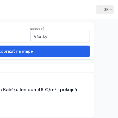
language
SK
Zoradenie zoznamu
sort
expand_more
Zoradiť:
Najnovšie
Izbovosť
expand_more
expand_more
Všetky
Zobraziť na mape
AVEBNÝ POZEMOK 636 m² Dolný Kalník
Kalníku len cca 46 €/m² , pokojná