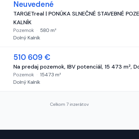
Neuvedené
TARGETreal | PONÚKA SLNEČNÉ STAVEBNÉ POZ
KALNÍK
Pozemok
·
580
m²
Dolný Kalník
510 609 €
Na predaj pozemok, IBV potenciál, 15 473 m², Do
Pozemok
·
15473
m²
Dolný Kalník
Celkom 7 inzerátov