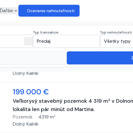
euro
Ďaľšie
Ocenenie nehnuteľnosti
 na predaj
(
7 inzerátov
)
Typ transakcie
Typ nehnuteľnosti
expand_more
close
Predaj
Všetky typy
74 900 €
INVESTIČNÁ PRÍLEŽITOSŤ S BUDÚCNOSŤOU – ST
Pozemok
·
636
m²
Dolný Kalník
199 000 €
Veľkorysý stavebný pozemok 4 319 m² v Dolnom 
lokalita len pár minút od Martina.
Pozemok
·
4319
m²
Dolný Kalník