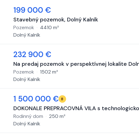
199 000 €
Stavebný pozemok, Dolný Kalník
Pozemok
·
4410
m²
Dolný Kalník
232 900 €
Na predaj pozemok v perspektívnej lokalite Dol
Pozemok
·
1502
m²
Dolný Kalník
1 500 000 €
B
DOKONALE PREPRACOVNÁ VILA s technologickou
Rodinný dom
·
250
m²
Dolný Kalník