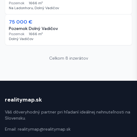
Pozemok
·
1666
m²
Na Ladonhoru, Dolný Vadičov
75 000 €
1173 dní
Pozemok Dolný Vadičov
Pozemok
·
1666
m²
Dolný Vadičov
Celkom 8 inzerátov
realitymap.sk
Váš dôveryhodný partner pri hľadaní ideálnej nehnuteľnosti na
Slovensku.
Email:
realitymap@realitymap.sk