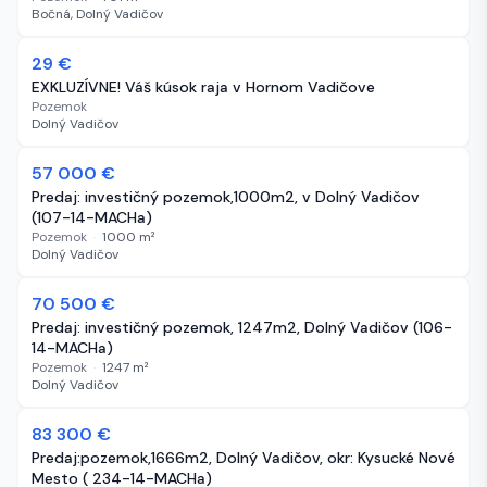
Bočná, Dolný Vadičov
29 €
136 dní
EXKLUZÍVNE! Váš kúsok raja v Hornom Vadičove
Pozemok
Dolný Vadičov
57 000 €
242 dní
Predaj: investičný pozemok,1000m2, v Dolný Vadičov
(107-14-MACHa)
Pozemok
·
1000
m²
Dolný Vadičov
70 500 €
242 dní
Predaj: investičný pozemok, 1247m2, Dolný Vadičov (106-
14-MACHa)
Pozemok
·
1247
m²
Dolný Vadičov
-3 334 €
83 300 €
319 dní
Predaj:pozemok,1666m2, Dolný Vadičov, okr: Kysucké Nové
Mesto ( 234-14-MACHa)