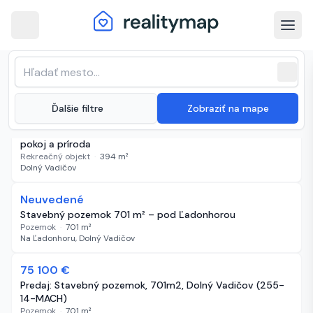
arrow_back
Dolný Vadičov · Najnovšie
Zoradenie zoznamu
sort
expand_more
Najnovšie
nehnuteľnosti na predaj
close
(
8 inzerátov
)
expand_more
Ďalšie filtre
Zobraziť na mape
75 000 €
38 dní
Rezervované - Chata pod Ľadonhorou - /394 m2/ –
pokoj a príroda
Rekreačný objekt
·
394
m²
Dolný Vadičov
Neuvedené
79 dní
Stavebný pozemok 701 m² – pod Ľadonhorou
Pozemok
·
701
m²
Na Ľadonhoru, Dolný Vadičov
75 100 €
119 dní
Predaj: Stavebný pozemok, 701m2, Dolný Vadičov (255-
14-MACH)
Pozemok
·
701
m²