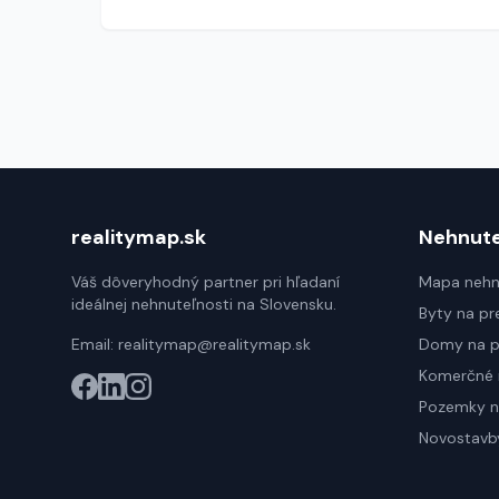
realitymap.sk
Nehnute
Váš dôveryhodný partner pri hľadaní
Mapa nehn
ideálnej nehnuteľnosti na Slovensku.
Byty na pr
Email:
realitymap@realitymap.sk
Domy na p
Komerčné 
Pozemky n
Novostavb