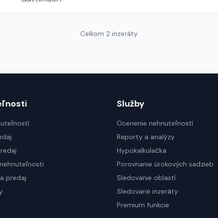
Celkom 2 inzeráty
ľnosti
Služby
uteľností
Ocenenie nehnuteľností
edaj
Reporty a analýzy
redaj
Hypokalkulačka
nehnuteľnosti
Porovnanie úrokových sadzieb
a predaj
Sledovanie oblastí
y
Sledované inzeráty
Premium funkcie