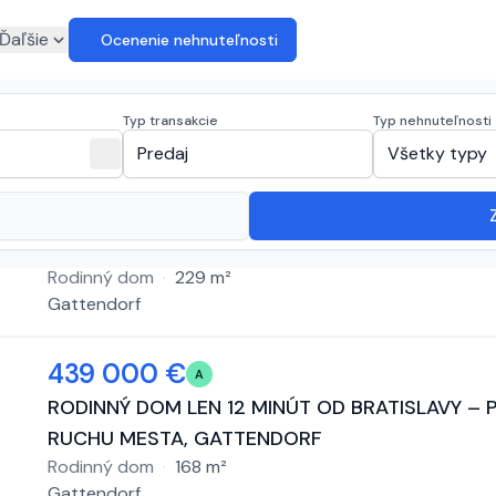
euro
Ďaľšie
Ocenenie nehnuteľnosti
na predaj
(
2 inzeráty
)
Typ transakcie
Typ nehnuteľnosti
expand_more
close
Predaj
Všetky typy
1 299 000 €
C
Arvin & Benet | Nová 6i dizajnová vila s bazéno
25 minút od Bratislavy
Rodinný dom
·
229
m²
Gattendorf
439 000 €
A
RODINNÝ DOM LEN 12 MINÚT OD BRATISLAVY – 
RUCHU MESTA, GATTENDORF
Rodinný dom
·
168
m²
Gattendorf