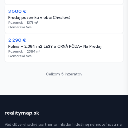
3 500 €
58 dní
Predaj pozemku v obci Chvalová
Pozemok
·
1371
m²
Gemerská Ves
2 290 €
745 dní
Polina – 2.384 m2 LESY a ORNÁ PÔDA– Na Predaj
Pozemok
·
2384
m²
Gemerská Ves
Celkom 5 inzerátov
realitymap.sk
Váš dôveryhodný partner pri hľadaní ideálnej nehnuteľnosti na