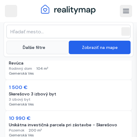
arrow_back
Gemerská Ves · Najnovšie
Zoradenie zoznamu
sort
expand_more
Najnovšie
nehnuteľnosti na predaj
close
(
5 inzerátov
)
expand_more
Ďalšie filtre
Zobraziť na mape
59 900 €
54 dní
B
Predám 2- poschodový rodinný dom v Skerešove, okr.
Revúca
Rodinný dom
·
104
m²
Gemerská Ves
1 500 €
58 dní
Skerešovo 3 izbový byt
3 izbový byt
Gemerská Ves
10 990 €
58 dní
Unikátna investičná parcela pri zástavbe - Skerešovo
Pozemok
·
200
m²
Gemerská Ves