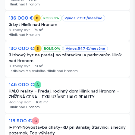
Hliník nad Hronom
136 000 €
67 dní
ROI:
6,8
%
Výnos:
771
€/
mesčne
B
3i byt Hliník nad Hronom
3 izbový byt
·
74
m²
Hliník nad Hronom
-5 000 €
130 000 €
70 dní
ROI:
5,0
%
Výnos:
547
€/
mesčne
B
3 izbový byt na predaj. so záhradkou a parkovaním Hliník
nad Hronom
3 izbový byt
·
73
m²
Ladislava Majerského, Hliník nad Hronom
-30 100 €
145 000 €
86 dní
A
HALO reality - Predaj, rodinný dom Hliník nad Hronom -
ZNÍŽENÁ CENA - EXKLUZÍVNE HALO REALITY
Rodinný dom
·
100
m²
Hliník nad Hronom
-16 000 €
118 900 €
112 dní
C
►????Novostavba chaty-RD pri Banskej Štiavnici, slnečný
pozemok, Top výhľady.