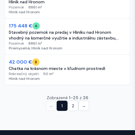
Hliník nad Hronom
Pozemok
·
8861
m²
Hliník nad Hronom
175 448 €
362 dní
A
Stavebný pozemok na predaj v Hliníku nad Hronom
vhodný na komerčné využitie a industriálnu zástavbu,
vrátane výstavby ČSPH
Pozemok
·
8861
m²
Priemyselná, Hliník nad Hronom
42 000 €
565 dní
B
Chatka na krásnom mieste v kľudnom prostredí
Rekreačný objekt
·
50
m²
Hliník nad Hronom
Zobrazené
1
–
25
z
26
←
1
2
→