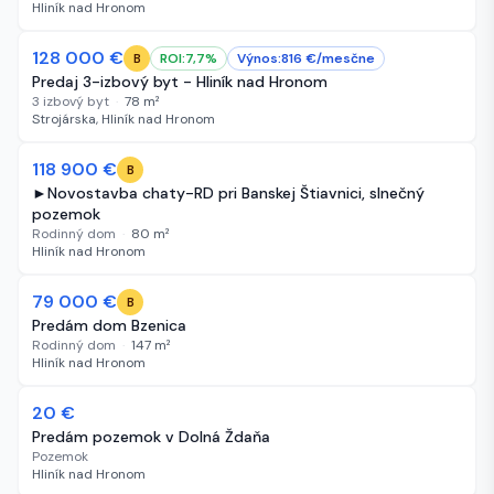
Hliník nad Hronom
-2 000 €
128 000 €
60 dní
ROI:
7,7
%
Výnos:
816
€/
mesčne
B
Predaj 3-izbový byt - Hliník nad Hronom
3 izbový byt
·
78
m²
Strojárska, Hliník nad Hronom
-5 000 €
118 900 €
60 dní
B
►Novostavba chaty-RD pri Banskej Štiavnici, slnečný
pozemok
Rodinný dom
·
80
m²
Hliník nad Hronom
79 000 €
60 dní
B
Predám dom Bzenica
Rodinný dom
·
147
m²
Hliník nad Hronom
20 €
60 dní
Predám pozemok v Dolná Ždaňa
Pozemok
Hliník nad Hronom