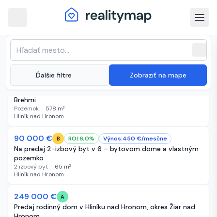
arrow_back
Hliník nad Hronom · Najnovšie
Zoradenie zoznamu
sort
expand_more
Najnovšie
nehnuteľnosti na predaj
close
(
26 inzerátov
)
expand_more
Ďalšie filtre
Zobraziť na mape
52 900 €
3 dni
A
EXKLUZÍVNE NA PREDAJ | Zadný pozemok – Lehôtka pod
Brehmi
Pozemok
·
578
m²
Hliník nad Hronom
90 000 €
14 dní
ROI:
6,0
%
Výnos:
450
€/
mesčne
B
Na predaj 2-izbový byt v 6 – bytovom dome a vlastným
pozemko
2 izbový byt
·
65
m²
Hliník nad Hronom
249 000 €
15 dní
A
Predaj rodinný dom v Hliníku nad Hronom, okres Žiar nad
Hronom