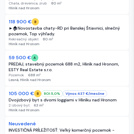
Chata, drevenica, zrub
·
80
m²
Hliník nad Hronom
-16 000 €
118 900 €
112 dní
B
►🏠Novostavba chaty-RD pri Banskej Štiavnici, slnečný
pozemok, Top výhľady.
Rekreačný objekt
·
80
m²
Hliník nad Hronom
-490 €
59 500 €
146 dní
A
PREDAJ, stavebný pozemok 688 m2, Hliník nad Hronom,
ESTY Real Estate s.r.o.
Pozemok
·
688
m²
Lesná, Hliník nad Hronom
-5 000 €
105 000 €
156 dní
ROI:
5,0
%
Výnos:
437
€/
mesčne
B
Dvojizbový byt s dvomi loggiami v Hliníku nad Hronom
2 izbový byt
·
63
m²
Hliník nad Hronom
Neuvedené
201 dní
INVESTIČNÁ PRÍLEŽITOSŤ: Veľký komerčný pozemok -