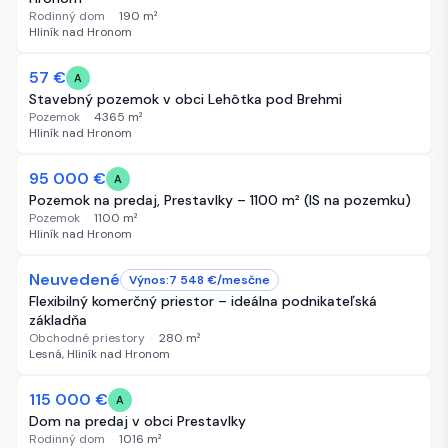
Rodinný dom
·
190
m²
Hliník nad Hronom
57 €
22 dní
A
Stavebný pozemok v obci Lehôtka pod Brehmi
Pozemok
·
4365
m²
Hliník nad Hronom
95 000 €
52 dní
A
Pozemok na predaj, Prestavlky – 1100 m² (IS na pozemku)
Pozemok
·
1100
m²
Hliník nad Hronom
Neuvedené
57 dní
Výnos:
7 548
€/
mesčne
Flexibilný komerčný priestor – ideálna podnikateľská
základňa
Obchodné priestory
·
280
m²
Lesná, Hliník nad Hronom
-5 000 €
115 000 €
60 dní
A
Dom na predaj v obci Prestavlky
Rodinný dom
·
1016
m²