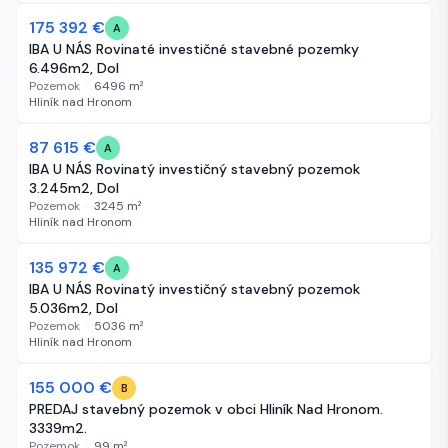
175 392 €
60 dní
A
IBA U NÁS Rovinaté investičné stavebné pozemky
6.496m2, Dol
Pozemok
·
6496
m²
Hliník nad Hronom
87 615 €
60 dní
A
IBA U NÁS Rovinatý investičný stavebný pozemok
3.245m2, Dol
Pozemok
·
3245
m²
Hliník nad Hronom
135 972 €
60 dní
A
IBA U NÁS Rovinatý investičný stavebný pozemok
5.036m2, Dol
Pozemok
·
5036
m²
Hliník nad Hronom
155 000 €
60 dní
B
PREDAJ stavebný pozemok v obci Hliník Nad Hronom.
3339m2.
Pozemok
·
99
m²