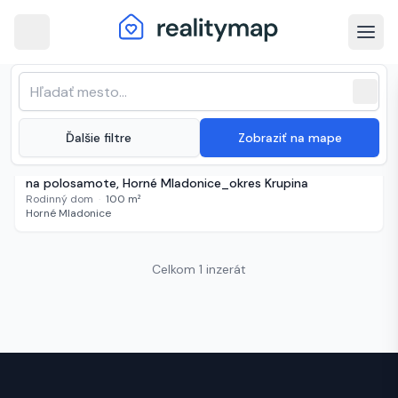
arrow_back
Horné Mladonice · Najnovšie
Zoradenie zoznamu
sort
expand_more
Najnovšie
nehnuteľnosti na predaj
close
(
1 inzerát
)
expand_more
Ďalšie filtre
Zobraziť na mape
Neuvedené
390 dní
PREDAJ: Rozostavaná stavba s veľkým pozemkom 1,96 ha
na polosamote, Horné Mladonice_okres Krupina
Rodinný dom
·
100
m²
Horné Mladonice
Celkom 1 inzerát