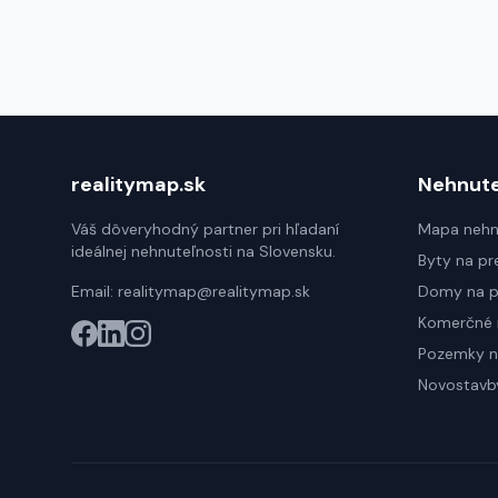
realitymap.sk
Nehnute
Váš dôveryhodný partner pri hľadaní
Mapa nehn
ideálnej nehnuteľnosti na Slovensku.
Byty na pr
Email:
realitymap@realitymap.sk
Domy na p
Komerčné 
Pozemky n
Novostavb