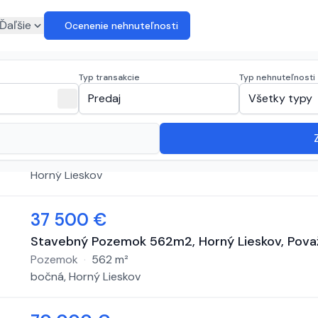
euro
Ďaľšie
Ocenenie nehnuteľnosti
ti na predaj
(
5 inzerátov
)
Typ transakcie
Typ nehnuteľnosti
expand_more
close
Predaj
Všetky typy
239 000 €
Posuňte sa v živote správnym smerom – Na výs
Rodinný dom
·
635
m²
Horný Lieskov
37 500 €
Stavebný Pozemok 562m2, Horný Lieskov, Považ
Pozemok
·
562
m²
bočná, Horný Lieskov