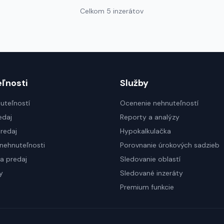
Celkom 5 inzerátov
ľnosti
Služby
uteľností
Ocenenie nehnuteľností
edaj
Reporty a analýzy
redaj
Hypokalkulačka
nehnuteľnosti
Porovnanie úrokových sadzieb
a predaj
Sledovanie oblastí
y
Sledované inzeráty
Premium funkcie