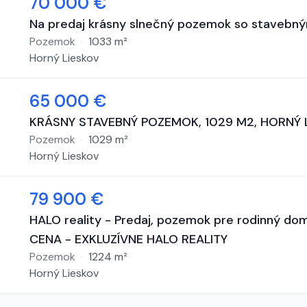
70 000 €
Na predaj krásny slnečný pozemok so stavebný
Pozemok
·
1033
m²
Horný Lieskov
65 000 €
KRÁSNY STAVEBNÝ POZEMOK, 1029 M2, HORNÝ 
Pozemok
·
1029
m²
Horný Lieskov
79 900 €
HALO reality - Predaj, pozemok pre rodinný do
CENA - EXKLUZÍVNE HALO REALITY
Pozemok
·
1224
m²
Horný Lieskov