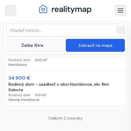
arrow_back
Hostišovce · Najnovšie nehnuteľnosti
Zoradenie zoznamu
sort
expand_more
Najnovšie
na predaj
close
(
2 inzeráty
)
-23 000 €
expand_more
Ďalšie filtre
Zobraziť na mape
62 000 €
819 dní
Dvojgeneračný dom pri Teplom Vrchu
Rodinný dom
·
200
m²
Hostišovce
34 900 €
1176 dní
Rodinný dom - usadlosť v obci Hostišovce, okr. Rim.
Sobota
Rodinný dom
·
100
m²
Hlavná, Hostišovce
Celkom 2 inzeráty