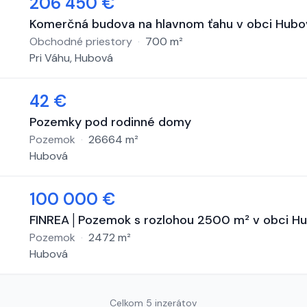
206 450 €
Komerčná budova na hlavnom ťahu v obci Hubo
Obchodné priestory
·
700
m²
Pri Váhu, Hubová
42 €
Pozemky pod rodinné domy
Pozemok
·
26664
m²
Hubová
100 000 €
FINREA│Pozemok s rozlohou 2500 m² v obci H
Pozemok
·
2472
m²
Hubová
Celkom 5 inzerátov