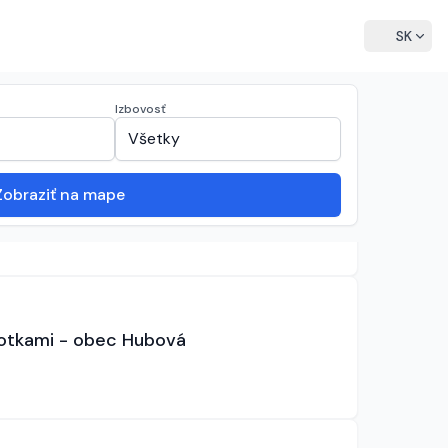
language
SK
Zoradenie zoznamu
sort
expand_more
Zoradiť:
Najnovšie
Izbovosť
expand_more
expand_more
Všetky
Zobraziť na mape
otkami - obec Hubová