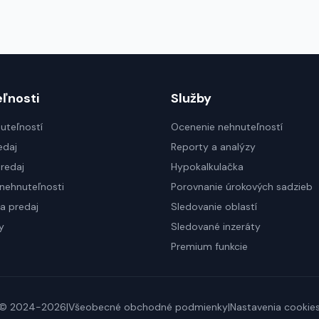
ľnosti
Služby
uteľností
Ocenenie nehnuteľností
edaj
Reporty a analýzy
redaj
Hypokalkulačka
nehnuteľnosti
Porovnanie úrokových sadzieb
a predaj
Sledovanie oblastí
y
Sledované inzeráty
Premium funkcie
© 2024-2026
|
Všeobecné obchodné podmienky
|
Nastavenia cookie