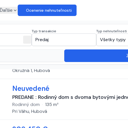
euro
Ďaľšie
Ocenenie nehnuteľnosti
redaj
(
5 inzerátov
)
Typ transakcie
Typ nehnuteľnosti
expand_more
close
Predaj
Všetky typy
125 000 €
B
Na predaj rodinný dom Hubová
Rodinný dom
·
156
m²
Okružná 1, Hubová
Neuvedené
PREDANE : Rodinný dom s dvoma bytovými jedn
Rodinný dom
·
135
m²
Pri Váhu, Hubová