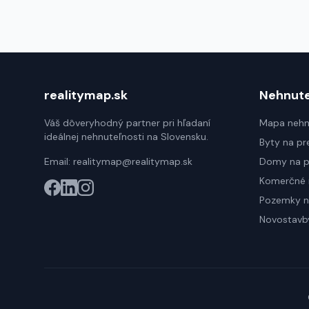
realitymap.sk
Nehnute
Váš dôveryhodný partner pri hľadaní
Mapa nehn
ideálnej nehnuteľnosti na Slovensku.
Byty na pr
Email:
realitymap@realitymap.sk
Domy na p
Komerčné 
Pozemky n
Novostavb