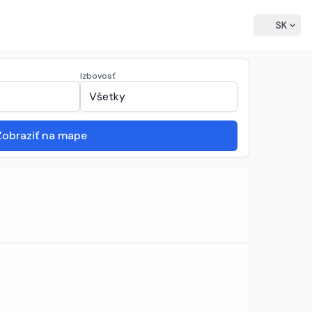
language
SK
Izbovosť
expand_more
expand_more
Všetky
Zobraziť na mape