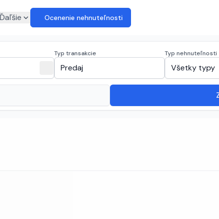
euro
Ďaľšie
Ocenenie nehnuteľnosti
Typ transakcie
Typ nehnuteľnosti
expand_more
close
Predaj
Všetky typy