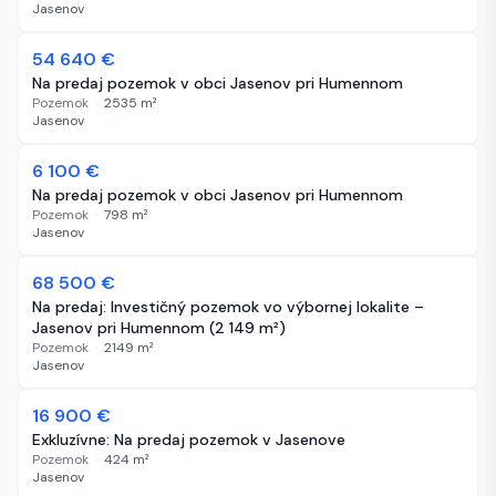
Jasenov
54 640 €
669 dní
Na predaj pozemok v obci Jasenov pri Humennom
Pozemok
·
2535
m²
Jasenov
6 100 €
669 dní
Na predaj pozemok v obci Jasenov pri Humennom
Pozemok
·
798
m²
Jasenov
68 500 €
851 dní
Na predaj: Investičný pozemok vo výbornej lokalite –
Jasenov pri Humennom (2 149 m²)
Pozemok
·
2149
m²
Jasenov
16 900 €
1054 dní
Exkluzívne: Na predaj pozemok v Jasenove
Pozemok
·
424
m²
Jasenov