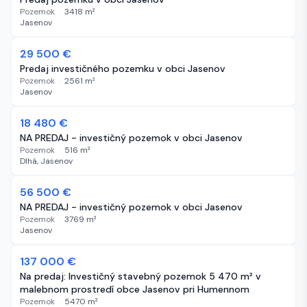
Pozemok
·
3418
m²
Jasenov
29 500 €
634 dní
Predaj investičného pozemku v obci Jasenov
Pozemok
·
2561
m²
Jasenov
18 480 €
648 dní
NA PREDAJ - investičný pozemok v obci Jasenov
Pozemok
·
516
m²
Dlhá, Jasenov
56 500 €
648 dní
NA PREDAJ - investičný pozemok v obci Jasenov
Pozemok
·
3769
m²
Jasenov
137 000 €
662 dní
Na predaj: Investičný stavebný pozemok 5 470 m² v
malebnom prostredí obce Jasenov pri Humennom
Pozemok
·
5470
m²