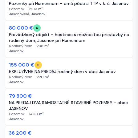
Pozemky pri Humennom – orná pôda a TTP v k. ú. Jasenov
Pozemok
·
2273
m²
Jasenovská, Jasenov
80 000 €
38 dní
A
Prevádzkový objekt – hostinec s možnosťou prestavby na
rodinný dom, Jasenov pri Humennom
Rodinný dom
·
238
m²
Jasenov
155 000 €
50 dní
B
EXKLUZÍVNE NA PREDAJ rodinný dom v obci Jasenov
Rodinný dom
·
220
m²
Jasenov
-82 650 €
79 800 €
91 dní
NA PREDAJ DVA SAMOSTATNÉ STAVEBNÉ POZEMKY - obec
JASENOV
Pozemok
·
1400
m²
Jasenov
36 200 €
94 dní