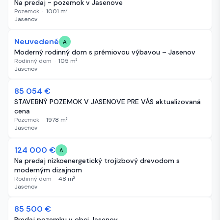
Na predaj - pozemok v Jasenove
Pozemok
·
1001
m²
Jasenov
Neuvedené
305 dní
A
Moderný rodinný dom s prémiovou výbavou – Jasenov
Rodinný dom
·
105
m²
Jasenov
85 054 €
319 dní
STAVEBNÝ POZEMOK V JASENOVE PRE VÁS aktualizovaná
cena
Pozemok
·
1978
m²
Jasenov
124 000 €
501 dní
A
Na predaj nízkoenergetický trojizbový drevodom s
moderným dizajnom
Rodinný dom
·
48
m²
Jasenov
85 500 €
634 dní
Predaj pozemku v obci Jasenov