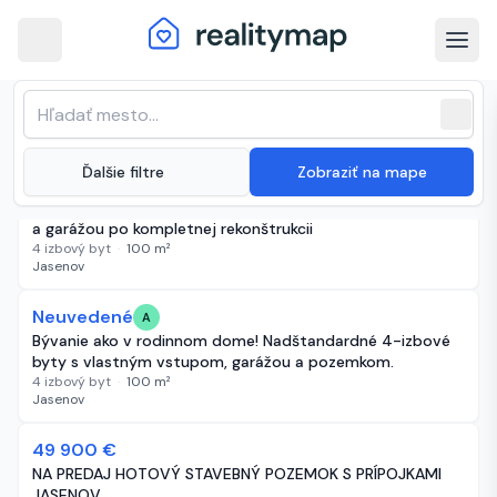
arrow_back
Jasenov · Najnovšie nehnuteľnosti na
Zoradenie zoznamu
sort
expand_more
Najnovšie
predaj
close
(
28 inzerátov
)
expand_more
Ďalšie filtre
Zobraziť na mape
Neuvedené
1 deň
Predaj 4-izbové bytové jednotky s vlastným pozemkom
a garážou po kompletnej rekonštrukcii
4 izbový byt
·
100
m²
Jasenov
Neuvedené
4 dni
A
Bývanie ako v rodinnom dome! Nadštandardné 4-izbové
byty s vlastným vstupom, garážou a pozemkom.
4 izbový byt
·
100
m²
Jasenov
49 900 €
7 dní
NA PREDAJ HOTOVÝ STAVEBNÝ POZEMOK S PRÍPOJKAMI
JASENOV