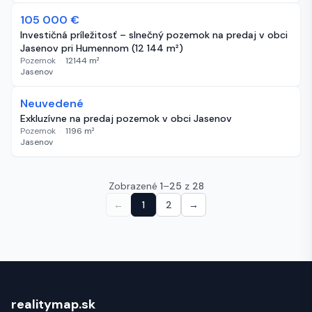
105 000 €
1173 dní
Investičná príležitosť – slnečný pozemok na predaj v obci
Jasenov pri Humennom (12 144 m²)
Pozemok
·
12144
m²
Jasenov
Neuvedené
1173 dní
Exkluzívne na predaj pozemok v obci Jasenov
Pozemok
·
1196
m²
Jasenov
Zobrazené
1
–
25
z
28
←
1
2
→
realitymap.sk