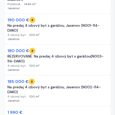
Pozemok
·
1446
m²
Jasenov
-5 000 €
190 000 €
8 dní
B
Na predaj 4 izbový byt s garážou, Jasenov (N001-114-
DAKO)
4 izbový byt
·
100
m²
Jasenov
-5 000 €
180 000 €
8 dní
B
REZERVOVANÉ. Na predaj 4 izbový byt s garážou(N003-
114-DAKO)
4 izbový byt
·
100
m²
Jasenov
-5 000 €
185 000 €
8 dní
B
Na predaj 4 izbový byt s garážou, Jasenov (N002-114-
DAKO)
4 izbový byt
·
100
m²
Jasenov
1 990 €
19 dní