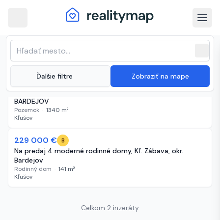
arrow_back
Kľušov · Najnovšie nehnuteľnosti na
Zoradenie zoznamu
sort
expand_more
Najnovšie
predaj
close
(
2 inzeráty
)
expand_more
Ďalšie filtre
Zobraziť na mape
73 980 €
49 dní
A
STAVEBNÝ POZEMOK, 1340 M2, KĽUŠOVSKÁ ZÁBAVA,
BARDEJOV
Pozemok
·
1340
m²
Kľušov
229 000 €
234 dní
B
Na predaj 4 moderné rodinné domy, Kľ. Zábava, okr.
Bardejov
Rodinný dom
·
141
m²
Kľušov
Celkom 2 inzeráty