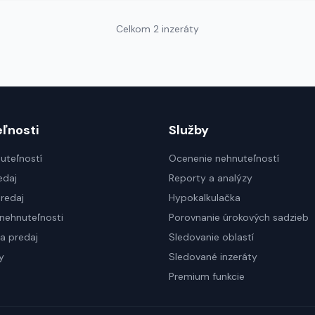
Celkom 2 inzeráty
ľnosti
Služby
uteľností
Ocenenie nehnuteľností
edaj
Reporty a analýzy
redaj
Hypokalkulačka
nehnuteľnosti
Porovnanie úrokových sadzieb
a predaj
Sledovanie oblastí
y
Sledované inzeráty
Premium funkcie