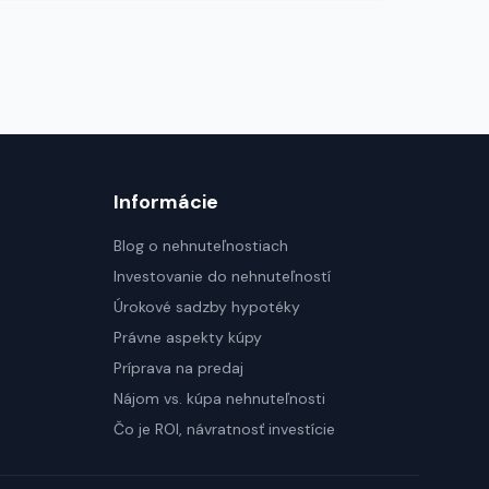
Informácie
Blog o nehnuteľnostiach
Investovanie do nehnuteľností
Úrokové sadzby hypotéky
Právne aspekty kúpy
Príprava na predaj
Nájom vs. kúpa nehnuteľnosti
Čo je ROI, návratnosť investície