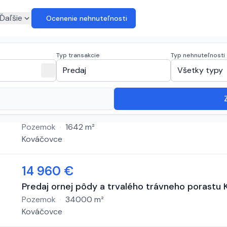
euro
Ďaľšie
Ocenenie nehnuteľnosti
a predaj
(
2 inzeráty
)
Typ transakcie
Typ nehnuteľnosti
expand_more
close
Predaj
Všetky typy
34 999 €
HALO reality - Predaj, pozemok pre rodinný d
HALO REALITY
Pozemok
·
1642
m²
Kováčovce
14 960 €
Predaj ornej pôdy a trvalého trávneho porastu
Pozemok
·
34000
m²
Kováčovce