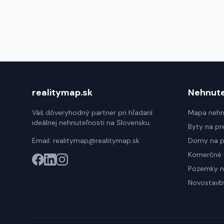
realitymap.sk
Nehnute
Váš dôveryhodný partner pri hľadaní
Mapa nehn
ideálnej nehnuteľnosti na Slovensku.
Byty na pr
Email:
realitymap@realitymap.sk
Domy na p
Komerčné 
Pozemky n
Novostavb