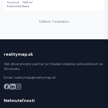
Pozemok
·
1186
m²
Kremnické Bane
Celkom 7 inzerátov
realitymap.sk
Váš dôveryhodný partner pri hľadaní ideálnej nehnuteľnosti na
Slovensku.
Email:
realitymap@realitymap.sk
Nehnuteľnosti