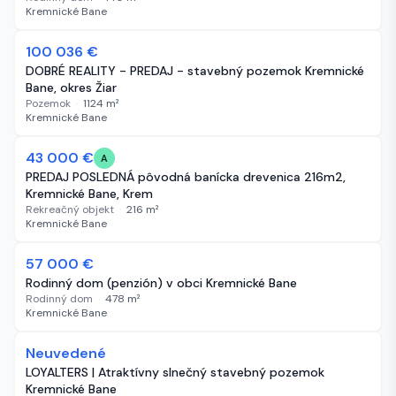
Kremnické Bane
-12 364 €
100 036 €
86 dní
DOBRÉ REALITY - PREDAJ - stavebný pozemok Kremnické
Bane, okres Žiar
Pozemok
·
1124
m²
Kremnické Bane
43 000 €
97 dní
A
PREDAJ POSLEDNÁ pôvodná banícka drevenica 216m2,
Kremnické Bane, Krem
Rekreačný objekt
·
216
m²
Kremnické Bane
57 000 €
119 dní
Rodinný dom (penzión) v obci Kremnické Bane
Rodinný dom
·
478
m²
Kremnické Bane
Neuvedené
234 dní
LOYALTERS | Atraktívny slnečný stavebný pozemok
Kremnické Bane