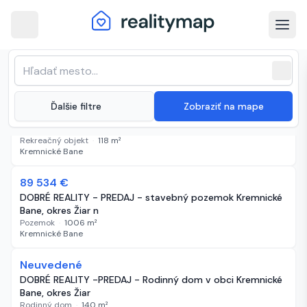
arrow_back
Kremnické Bane · Najnovšie
Zoradenie zoznamu
sort
expand_more
Najnovšie
nehnuteľnosti na predaj
close
(
7 inzerátov
)
expand_more
Ďalšie filtre
Zobraziť na mape
179 000 €
42 dní
B
Zaujímavá 5-izbová chata Kremnické Bane
Rekreačný objekt
·
118
m²
Kremnické Bane
-11 066 €
89 534 €
86 dní
DOBRÉ REALITY - PREDAJ - stavebný pozemok Kremnické
Bane, okres Žiar n
Pozemok
·
1006
m²
Kremnické Bane
Neuvedené
86 dní
DOBRÉ REALITY -PREDAJ - Rodinný dom v obci Kremnické
Bane, okres Žiar
Rodinný dom
·
140
m²