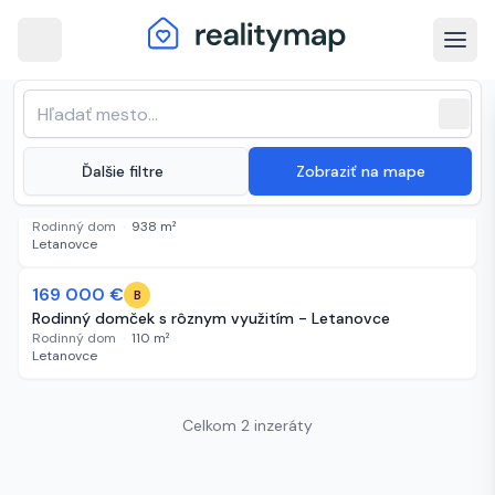
arrow_back
Letanovce · Najnovšie nehnuteľnosti
Zoradenie zoznamu
sort
expand_more
Najnovšie
na predaj
close
(
2 inzeráty
)
expand_more
Ďalšie filtre
Zobraziť na mape
130 000 €
58 dní
A
Na predaj dom v obci Arnutovce
Rodinný dom
·
938
m²
Letanovce
169 000 €
68 dní
B
Rodinný domček s rôznym využitím - Letanovce
Rodinný dom
·
110
m²
Letanovce
Celkom 2 inzeráty