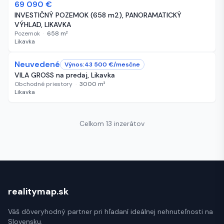
69 090 €
248 dní
INVESTIČNÝ POZEMOK (658 m2), PANORAMATICKÝ
VÝHLAD, LIKAVKA
Pozemok
·
658
m²
Likavka
Neuvedené
304 dní
Výnos:
43 500
€/
mesčne
VILA GROSS na predaj, Likavka
Obchodné priestory
·
3000
m²
Likavka
Celkom 13 inzerátov
realitymap.sk
Váš dôveryhodný partner pri hľadaní ideálnej nehnuteľnosti na
Slovensku.