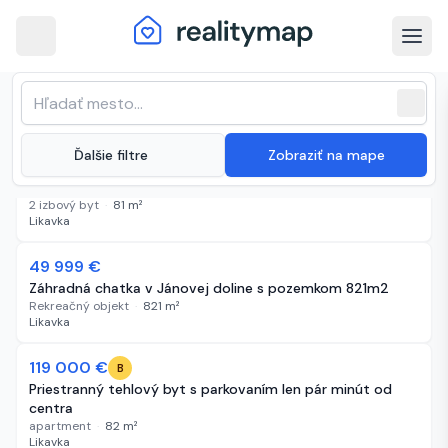
arrow_back
Likavka · Najnovšie nehnuteľnosti na
Zoradenie zoznamu
sort
expand_more
Najnovšie
predaj
close
(
13 inzerátov
)
expand_more
Ďalšie filtre
Zobraziť na mape
119 000 €
7 dní
B
HALO reality - Predaj, dvojizbový byt Likavka
2 izbový byt
·
81
m²
Likavka
49 999 €
19 dní
Záhradná chatka v Jánovej doline s pozemkom 821m2
Rekreačný objekt
·
821
m²
Likavka
119 000 €
26 dní
B
Priestranný tehlový byt s parkovaním len pár minút od
centra
apartment
·
82
m²
Likavka