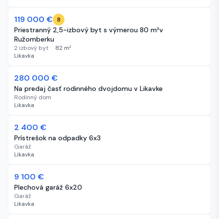
119 000 €
31 dní
B
Priestranný 2,5-izbový byt s výmerou 80 m²v
Ružomberku
2 izbový byt
·
82
m²
Likavka
280 000 €
46 dní
Na predaj časť rodinného dvojdomu v Likavke
Rodinný dom
Likavka
2 400 €
58 dní
Prístrešok na odpadky 6x3
Garáž
Likavka
9 100 €
58 dní
Plechová garáž 6x20
Garáž
Likavka
Bez obrázka