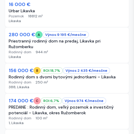
16 000 €
58 dní
Urbar Likavka
Pozemok
·
18812
m²
Likavka
280 000 €
62 dní
Výnos:
9 195
€/
mesčne
A
Priestranný rodinný dom na predaj, Likavka pri
Ružomberku
Rodinný dom
·
944
m²
Likavka
156 000 €
71 dní
ROI:
18,7
%
Výnos:
2 435
€/
mesčne
B
Rodinný dom s dvomi bytovými jednotkami – Likavka
Rodinný dom
·
250
m²
388, Likavka
-5 000 €
174 000 €
85 dní
ROI:
6,7
%
Výnos:
974
€/
mesčne
C
PREDANE : Rodinný dom, veľký pozemok a investičný
potenciál – Likavka, okres Ružomberok
Rodinný dom
·
100
m²
1, Likavka