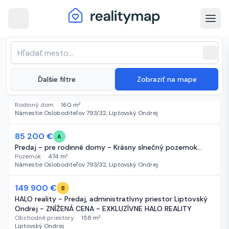
arrow_back
Liptovský Ondrej · Najnovšie
Zoradenie zoznamu
sort
expand_more
Najnovšie
nehnuteľnosti na predaj
close
(
4 inzeráty
)
expand_more
Ďalšie filtre
Zobraziť na mape
147 000 €
5 dní
A
Šikovný domček na Liptove v tichej lokalite s potôči…
Rodinný dom
·
160
m²
Námestie Osloboditeľov 793/32, Liptovský Ondrej
85 200 €
59 dní
A
Predaj - pre rodinné domy - Krásny slnečný pozemok…
Pozemok
·
474
m²
Námestie Osloboditeľov 793/32, Liptovský Ondrej
-37 000 €
149 900 €
515 dní
B
HALO reality - Predaj, administratívny priestor Liptovský
Ondrej - ZNÍŽENÁ CENA - EXKLUZÍVNE HALO REALITY
Obchodné priestory
·
158
m²
Liptovský Ondrej