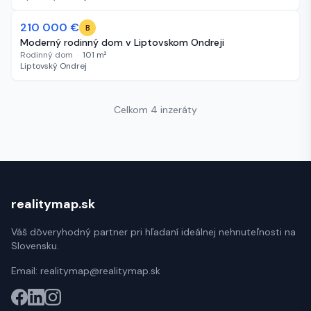
210 000 €
928 dní
B
Moderný rodinný dom v Liptovskom Ondreji
Rodinný dom
·
101
m²
Liptovský Ondrej
Celkom 4 inzeráty
realitymap.sk
Váš dôveryhodný partner pri hľadaní ideálnej nehnuteľnosti na
Slovensku.
Email:
realitymap@realitymap.sk