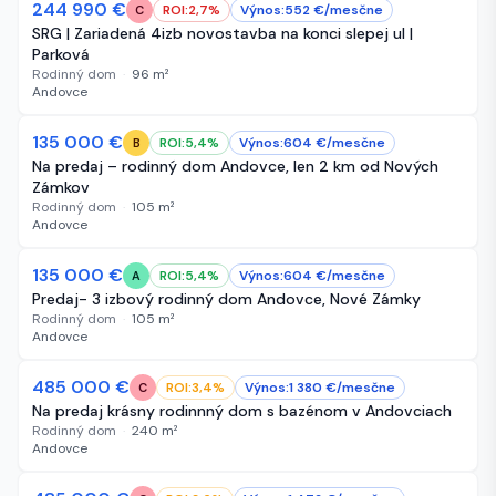
244 990 €
34 dní
ROI:
2,7
%
Výnos:
552
€/
mesčne
C
SRG | Zariadená 4izb novostavba na konci slepej ul |
Parková
Rodinný dom
·
96
m²
Andovce
135 000 €
45 dní
ROI:
5,4
%
Výnos:
604
€/
mesčne
B
Na predaj – rodinný dom Andovce, len 2 km od Nových
Zámkov
Rodinný dom
·
105
m²
Andovce
135 000 €
45 dní
ROI:
5,4
%
Výnos:
604
€/
mesčne
A
Predaj- 3 izbový rodinný dom Andovce, Nové Zámky
Rodinný dom
·
105
m²
Andovce
485 000 €
50 dní
ROI:
3,4
%
Výnos:
1 380
€/
mesčne
C
Na predaj krásny rodinnný dom s bazénom v Andovciach
Rodinný dom
·
240
m²
Andovce