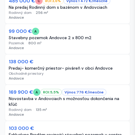
485 000 €
52 dní
ROI:
3,6
%
Výnos:
1 472
€/
mesčne
C
Na predaj Rodinný dom s bazénom v Andovciach
Rodinný dom
·
256
m²
Andovce
99 000 €
61 dní
A
Stavebny pozemok Andovce 2 x 800 m2
Pozemok
·
800
m²
Andovce
-15 000 €
138 000 €
61 dní
Predaj- komerčný priestor- piváreň v obci Andovce
Obchodné priestory
Andovce
169 900 €
61 dní
ROI:
5,5
%
Výnos:
776
€/
mesčne
A
Novostavba v Andovciach s možnosťou dokončenia na
kľúč
Rodinný dom
·
135
m²
Andovce
103 000 €
61 dní
Exkluzívne Predám rovinatý stavebný pozemok v centre