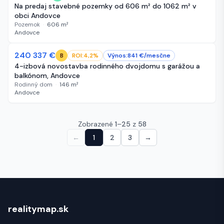
Na predaj stavebné pozemky od 606 m² do 1062 m² v
obci Andovce
Pozemok
·
606
m²
Andovce
240 337 €
65 dní
ROI:
4,2
%
Výnos:
841
€/
mesčne
B
4-izbová novostavba rodinného dvojdomu s garážou a
balkónom, Andovce
Rodinný dom
·
146
m²
Andovce
Zobrazené
1
–
25
z
58
←
1
2
3
→
realitymap.sk