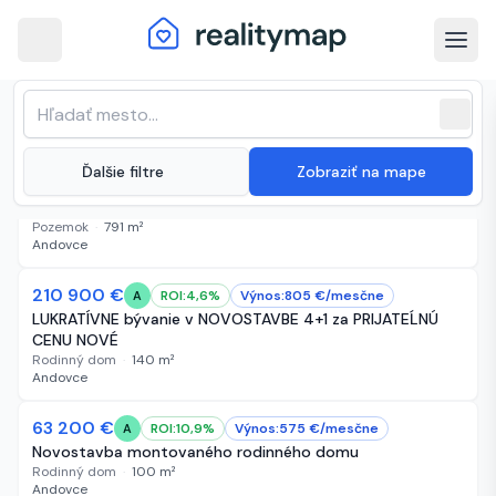
arrow_back
Andovce · Najnovšie nehnuteľnosti
Zoradenie zoznamu
sort
expand_more
Najnovšie
na predaj
close
(
58 inzerátov
)
expand_more
Ďalšie filtre
Zobraziť na mape
92 400 €
4 dni
A
Na predaj slnečný stavebný pozemok v obci Andovce
Pozemok
·
791
m²
Andovce
Bez obrázka
210 900 €
10 dní
ROI:
4,6
%
Výnos:
805
€/
mesčne
A
LUKRATÍVNE bývanie v NOVOSTAVBE 4+1 za PRIJATEĹNÚ
CENU NOVÉ
Rodinný dom
·
140
m²
Andovce
63 200 €
13 dní
ROI:
10,9
%
Výnos:
575
€/
mesčne
A
Novostavba montovaného rodinného domu
Rodinný dom
·
100
m²
Andovce