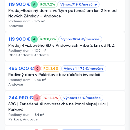
119 900 €
30 dní
ROI:
7,2
%
Výnos:
719
€/
mesčne
A
Predaj-Rodinný dom s veľkým potenciálom len 2 km od
Nových Zámkov – Andovce
Rodinný dom
·
125
m²
Andovce
119 900 €
30 dní
ROI:
6,0
%
Výnos:
604
€/
mesčne
A
Predaj 4-izbového RD v Andovciach – iba 2 km od N. Z.
Rodinný dom
·
105
m²
Obce Andovce, Andovce
485 000 €
33 dní
ROI:
3,6
%
Výnos:
1 472
€/
mesčne
C
Rodinný dom v Palárikove bez ďakšich investícii
Rodinný dom
·
256
m²
Andovce
244 990 €
34 dní
ROI:
2,4
%
Výnos:
483
€/
mesčne
C
SRG | Zariadená 4i novostavba na konci slepej ulici |
Parková
Rodinný dom
·
84
m²
Parková, Andovce