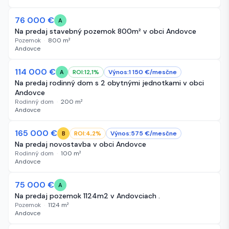
76 000 €
23 dní
A
Na predaj stavebný pozemok 800m² v obci Andovce
Pozemok
·
800
m²
Andovce
114 000 €
24 dní
ROI:
12,1
%
Výnos:
1 150
€/
mesčne
A
Na predaj rodinný dom s 2 obytnými jednotkami v obci
Andovce
Rodinný dom
·
200
m²
Andovce
165 000 €
24 dní
ROI:
4,2
%
Výnos:
575
€/
mesčne
B
Na predaj novostavba v obci Andovce
Rodinný dom
·
100
m²
Andovce
75 000 €
25 dní
A
Na predaj pozemok 1124m2 v Andovciach .
Pozemok
·
1124
m²
Andovce