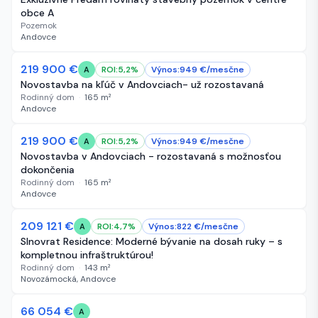
obce A
Pozemok
Andovce
219 900 €
61 dní
ROI:
5,2
%
Výnos:
949
€/
mesčne
A
Novostavba na kľúč v Andovciach- už rozostavaná
Rodinný dom
·
165
m²
Andovce
219 900 €
61 dní
ROI:
5,2
%
Výnos:
949
€/
mesčne
A
Novostavba v Andovciach - rozostavaná s možnosťou
dokončenia
Rodinný dom
·
165
m²
Andovce
209 121 €
61 dní
ROI:
4,7
%
Výnos:
822
€/
mesčne
A
Slnovrat Residence: Moderné bývanie na dosah ruky – s
kompletnou infraštruktúrou!
Rodinný dom
·
143
m²
Novozámocká, Andovce
66 054 €
64 dní
A