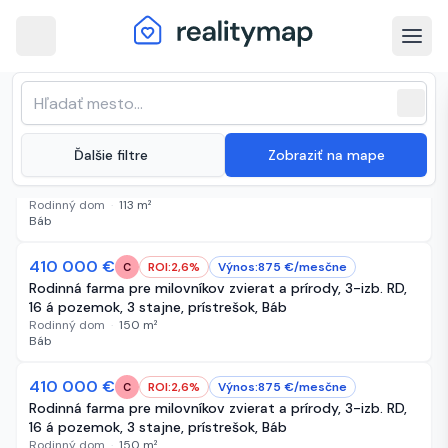
arrow_back
Báb · Najnovšie nehnuteľnosti na
Zoradenie zoznamu
sort
expand_more
Najnovšie
predaj
close
(
33 inzerátov
)
expand_more
Ďalšie filtre
Zobraziť na mape
124 900 €
2 dni
ROI:
6,3
%
Výnos:
659
€/
mesčne
A
Výhradne u nás! RD Báb k okamžitému nasťahovaniu!
Rodinný dom
·
113
m²
Báb
410 000 €
31 dní
ROI:
2,6
%
Výnos:
875
€/
mesčne
C
Rodinná farma pre milovníkov zvierat a prírody, 3-izb. RD,
16 á pozemok, 3 stajne, prístrešok, Báb
Rodinný dom
·
150
m²
Báb
410 000 €
31 dní
ROI:
2,6
%
Výnos:
875
€/
mesčne
C
Rodinná farma pre milovníkov zvierat a prírody, 3-izb. RD,
16 á pozemok, 3 stajne, prístrešok, Báb
Rodinný dom
·
150
m²