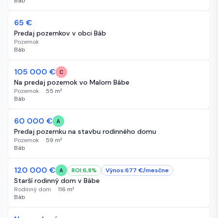
Báb
65 €
56 dní
Predaj pozemkov v obci Báb
Pozemok
Báb
105 000 €
59 dní
C
Na predaj pozemok vo Malom Bábe
Pozemok
·
55
m²
Báb
60 000 €
59 dní
A
Predaj pozemku na stavbu rodinného domu
Pozemok
·
59
m²
Báb
120 000 €
66 dní
ROI:
6,8
%
Výnos:
677
€/
mesčne
A
Starší rodinný dom v Bábe
Rodinný dom
·
116
m²
Báb
-5 100 €