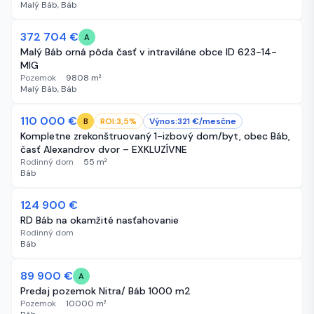
Malý Báb, Báb
372 704 €
44 dní
A
Malý Báb orná pôda časť v intraviláne obce ID 623-14-
MIG
Pozemok
·
9808
m²
Malý Báb, Báb
110 000 €
45 dní
ROI:
3,5
%
Výnos:
321
€/
mesčne
B
Kompletne zrekonštruovaný 1-izbový dom/byt, obec Báb,
časť Alexandrov dvor – EXKLUZÍVNE
Rodinný dom
·
55
m²
Báb
-14 100 €
124 900 €
51 dní
RD Báb na okamžité nasťahovanie
Rodinný dom
Báb
89 900 €
56 dní
A
Predaj pozemok Nitra/ Báb 1000 m2
Pozemok
·
10000
m²