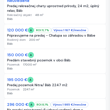
Neuvedené
78 dní
Predaj rekreačnej chaty uprostred prírody, 24 m2, úplný
relax, Báb
Rekreačný objekt
·
48
m²
Báb
120 000 €
90 dní
ROI:
11,7
%
Výnos:
1 167
€/
mesčne
A
Pripravujeme na predaj - Chalupa so záhradou v Bábe
Rodinný dom
·
200
m²
Báb
Bez obrázka
150 000 €
121 dní
A
Predám stavebný pozemok v obci Báb.
Pozemok
·
17000
m²
Báb
195 000 €
249 dní
A
Predaj pozemok Nitra/ Báb 2247 m2
Pozemok
·
2247
m²
Báb
-30 000 €
296 000 €
263 dní
ROI:
8,1
%
Výnos:
1 985
€/
mesčne
A
Na predaj priestranný 6-izbový rodinný dom s