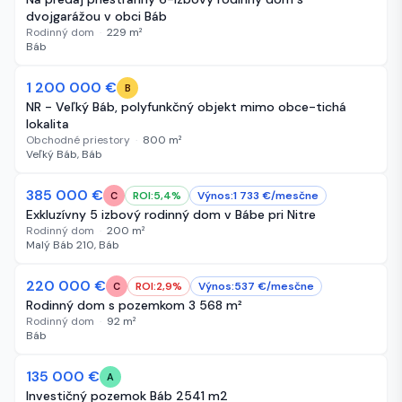
dvojgarážou v obci Báb
Rodinný dom
·
229
m²
Báb
1 200 000 €
319 dní
B
NR - Veľký Báb, polyfunkčný objekt mimo obce-tichá
lokalita
Obchodné priestory
·
800
m²
Veľký Báb, Báb
-45 000 €
385 000 €
396 dní
ROI:
5,4
%
Výnos:
1 733
€/
mesčne
C
Exkluzívny 5 izbový rodinný dom v Bábe pri Nitre
Rodinný dom
·
200
m²
Malý Báb 210, Báb
220 000 €
431 dní
ROI:
2,9
%
Výnos:
537
€/
mesčne
C
Rodinný dom s pozemkom 3 568 m²
Rodinný dom
·
92
m²
Báb
135 000 €
431 dní
A
Investičný pozemok Báb 2541 m2