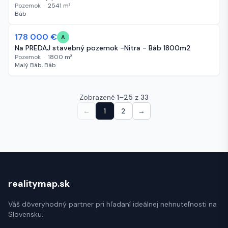
Pozemok
·
2541
m²
Báb
-2 000 €
178 000 €
494 dní
A
Na PREDAJ stavebný pozemok -Nitra - Báb 1800m2
Pozemok
·
1800
m²
Malý Báb, Báb
Zobrazené
1
–
25
z
33
←
1
2
→
realitymap.sk
Váš dôveryhodný partner pri hľadaní ideálnej nehnuteľnosti na
Slovensku.