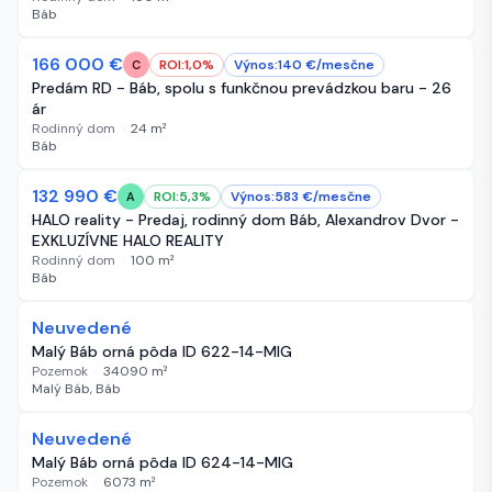
Báb
166 000 €
34 dní
ROI:
1,0
%
Výnos:
140
€/
mesčne
C
Predám RD - Báb, spolu s funkčnou prevádzkou baru - 26
ár
Rodinný dom
·
24
m²
Báb
132 990 €
43 dní
ROI:
5,3
%
Výnos:
583
€/
mesčne
A
HALO reality - Predaj, rodinný dom Báb, Alexandrov Dvor -
EXKLUZÍVNE HALO REALITY
Rodinný dom
·
100
m²
Báb
Neuvedené
44 dní
Malý Báb orná pôda ID 622-14-MIG
Pozemok
·
34090
m²
Malý Báb, Báb
Neuvedené
44 dní
Malý Báb orná pôda ID 624-14-MIG
Pozemok
·
6073
m²