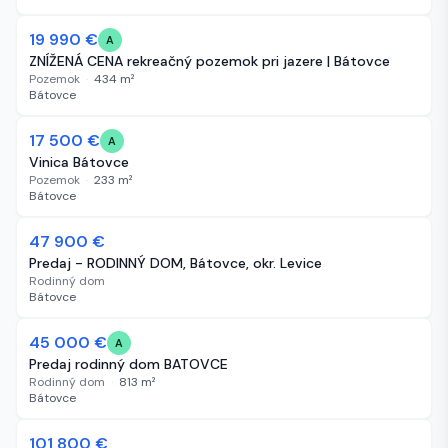
19 990 €
38 dní
A
ZNÍŽENÁ CENA rekreačný pozemok pri jazere | Bátovce
Pozemok
·
434
m²
Bátovce
17 500 €
53 dní
A
Vinica Bátovce
Pozemok
·
233
m²
Bátovce
47 900 €
61 dní
Predaj - RODINNÝ DOM, Bátovce, okr. Levice
Rodinný dom
Bátovce
45 000 €
61 dní
A
Predaj rodinný dom BATOVCE
Rodinný dom
·
813
m²
Bátovce
101 800 €
61 dní