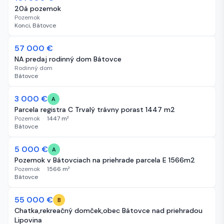
20á pozemok
Pozemok
Konci, Bátovce
57 000 €
61 dní
NA predaj rodinný dom Bátovce
Rodinný dom
Bátovce
3 000 €
61 dní
A
Parcela registra C Trvalý trávny porast 1447 m2
Pozemok
·
1447
m²
Bátovce
5 000 €
61 dní
A
Pozemok v Bátovciach na priehrade parcela E 1566m2
Pozemok
·
1566
m²
Bátovce
-4 000 €
55 000 €
61 dní
B
Chatka,rekreačný domček,obec Bátovce nad priehradou
Lipovina