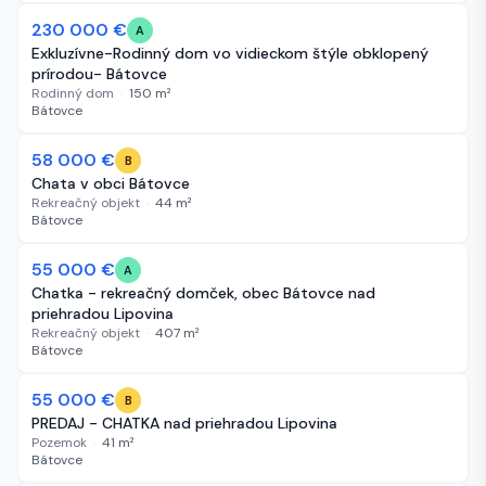
230 000 €
87 dní
A
Exkluzívne-Rodinný dom vo vidieckom štýle obklopený
prírodou- Bátovce
Rodinný dom
·
150
m²
Bátovce
58 000 €
258 dní
B
Chata v obci Bátovce
Rekreačný objekt
·
44
m²
Bátovce
-8 000 €
55 000 €
265 dní
A
Chatka - rekreačný domček, obec Bátovce nad
priehradou Lipovina
Rekreačný objekt
·
407
m²
Bátovce
-8 000 €
55 000 €
265 dní
B
PREDAJ - CHATKA nad priehradou Lipovina
Pozemok
·
41
m²
Bátovce