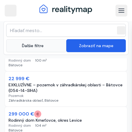
arrow_back
Bátovce · Najnovšie nehnuteľnosti na
Zoradenie zoznamu
sort
expand_more
Najnovšie
predaj
close
(
29 inzerátov
)
expand_more
Ďalšie filtre
Zobraziť na mape
Neuvedené
8 dní
Rodinný dom Bátovce
Rodinný dom
·
100
m²
Bátovce
-4 000 €
22 999 €
36 dní
EXKLUZÍVNE – pozemok v záhradkárskej oblasti – Bátovce
(054-14-SIHA)
Pozemok
Záhradkárska oblasť, Bátovce
-6 000 €
299 000 €
37 dní
C
Rodinný dom Kmeťovce, okres Levice
Rodinný dom
·
104
m²
Bátovce
-7 000 €