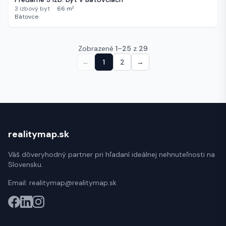
3 izbový byt
·
66
m²
Bátovce
Zobrazené
1
–
25
z
29
←
1
2
→
realitymap.sk
Váš dôveryhodný partner pri hľadaní ideálnej nehnuteľnosti na
Slovensku.
Email:
realitymap@realitymap.sk