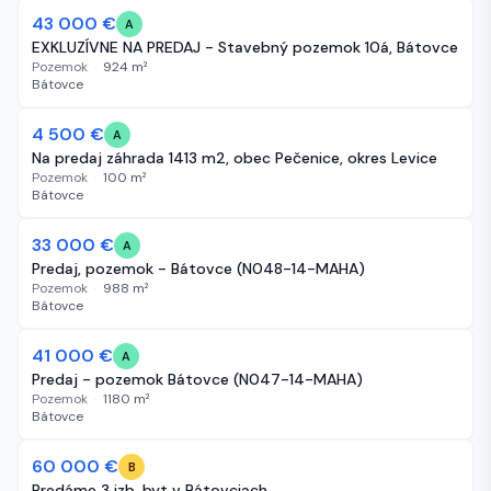
43 000 €
377 dní
A
EXKLUZÍVNE NA PREDAJ - Stavebný pozemok 10á, Bátovce
Pozemok
·
924
m²
Bátovce
4 500 €
384 dní
A
Na predaj záhrada 1413 m2, obec Pečenice, okres Levice
Pozemok
·
100
m²
Bátovce
33 000 €
391 dní
A
Predaj, pozemok - Bátovce (N048-14-MAHA)
Pozemok
·
988
m²
Bátovce
41 000 €
398 dní
A
Predaj - pozemok Bátovce (N047-14-MAHA)
Pozemok
·
1180
m²
Bátovce
60 000 €
468 dní
B
Predáme 3 izb. byt v Bátovciach