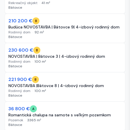
Rekreačný objekt
·
41
m²
Bátovce
210 200 €
61 dní
B
Budúca NOVOSTAVBA | Bátovce 9| 4-izbový rodinný dom
Rodinný dom
·
92
m²
Bátovce
230 600 €
61 dní
B
NOVOSTAVBA | Bátovce 3 | 4-izbový rodinný dom
Rodinný dom
·
100
m²
Bátovce
221 900 €
61 dní
B
NOVOSTAVBA |Bátovce 8 | 4-izbový rodinný dom
Rodinný dom
·
100
m²
Bátovce
-3 000 €
36 800 €
73 dní
A
Romantická chalupa na samote s veľkým pozemkom
Pozemok
·
3365
m²
Bátovce