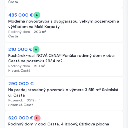
Častá
485 000 €
62 dní
A
Moderná novostavba s dvojgarážou, veľkým pozemkom a
výhľadom na Malé Karpaty
Rodinný dom
·
200
m²
Častá
210 000 €
65 dní
A
Kuchárek-real: NOVÁ CENA!!! Ponúka rodinný dom v obci
Častá na pozemku 2934 m2.
Rodinný dom
·
190
m²
Hlavná, Častá
290 000 €
83 dní
Na predaj stavebný pozemok o výmere 3 519 m² Sokolská
ul. Častá
Pozemok
·
3519
m²
Sokolská, Častá
-20 000 €
620 000 €
105 dní
C
Rodinný dom v obci Častá, 4 izbový, úžitková plocha