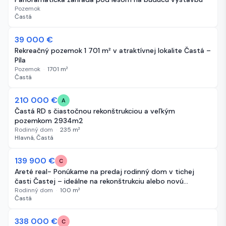
Pozemok
Častá
39 000 €
165 dní
Rekreačný pozemok 1 701 m² v atraktívnej lokalite Častá –
Píla
Pozemok
·
1701
m²
Častá
-30 000 €
210 000 €
172 dní
A
Častá RD s čiastočnou rekonštrukciou a veľkým
pozemkom 2934m2
Rodinný dom
·
235
m²
Hlavná, Častá
139 900 €
263 dní
C
Areté real- Ponúkame na predaj rodinný dom v tichej
časti Častej – ideálne na rekonštrukciu alebo novú
výstavbu
Rodinný dom
·
100
m²
Častá
338 000 €
277 dní
C