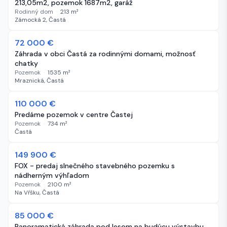
213,05m2, pozemok 1687m2, garáž
Rodinný dom
·
213
m²
Zámocká 2, Častá
-27 000 €
72 000 €
119 dní
Záhrada v obci Častá za rodinnými domami, možnosť
chatky
Pozemok
·
1535
m²
Mraznická, Častá
110 000 €
121 dní
Predáme pozemok v centre Častej
Pozemok
·
734
m²
Častá
149 900 €
134 dní
FOX - predaj slnečného stavebného pozemku s
nádherným výhľadom
Pozemok
·
2100
m²
Na Vŕšku, Častá
-4 000 €
85 000 €
164 dní
Panoramatická záhrada pod lesom na budúcu výstavbu