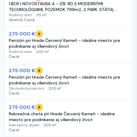
1.BCR | NOVOSTAVBA 4 - IZB. RD S MODERNÝMI
TECHNOLÓGIAMI, POZEMOK 799m2, 2 PARK. STÁTIA,
TERASA, ČASTÁ
Rodinný dom
·
115
m²
Slnečná, Častá
275 000 €
277 dní
B
Penzión pri Hrade Červený Kameň – ideálne miesto pre
podnikanie aj víkendový život
Rodinný dom
·
205
m²
Častá
275 000 €
277 dní
B
Penzión pri Hrade Červený Kameň – ideálne miesto pre
podnikanie aj víkendový život
Obchodné priestory
·
205
m²
Častá
275 000 €
277 dní
B
Rekreačná chata pri Hrade Červený Kameň – ideálne
miesto pre podnikanie aj víkendový život
Rekreačný objekt
·
205
m²
Častá
-3 965 €