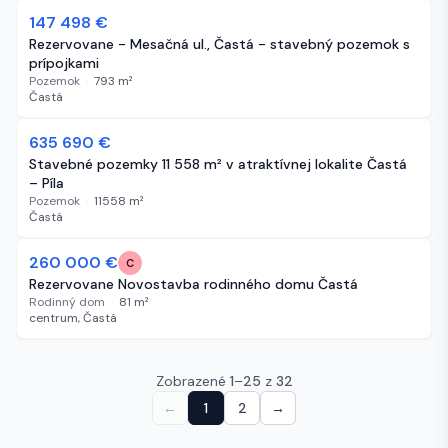
147 498 €
410 dní
Rezervovane - Mesačná ul., Častá - stavebný pozemok s
prípojkami
Pozemok
·
793
m²
Častá
635 690 €
452 dní
Stavebné pozemky 11 558 m² v atraktívnej lokalite Častá
– Píla
Pozemok
·
11558
m²
Častá
-20 000 €
260 000 €
487 dní
C
Rezervovane Novostavba rodinného domu Častá
Rodinný dom
·
81
m²
centrum, Častá
Zobrazené
1
–
25
z
32
←
1
2
→