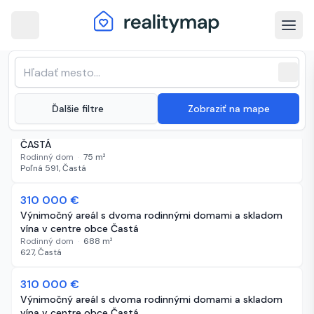
arrow_back
Častá · Najnovšie nehnuteľnosti na
Zoradenie zoznamu
sort
expand_more
Najnovšie
predaj
close
(
32 inzerátov
)
expand_more
Ďalšie filtre
Zobraziť na mape
125 000 €
18 dní
C
1.BCR | PREDAJ STARŠÍ ROD.DOM S POZEMKOM 780 m²,
ČASTÁ
Rodinný dom
·
75
m²
Poľná 591, Častá
310 000 €
28 dní
Výnimočný areál s dvoma rodinnými domami a skladom
vína v centre obce Častá
Rodinný dom
·
688
m²
627, Častá
310 000 €
28 dní
Výnimočný areál s dvoma rodinnými domami a skladom
vína v centre obce Častá