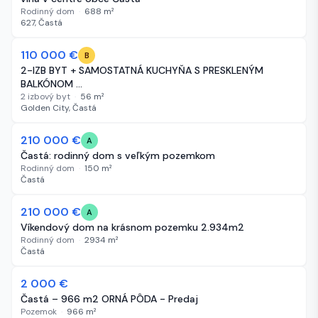
Rodinný dom
·
688
m²
627, Častá
110 000 €
45 dní
B
2-IZB BYT + SAMOSTATNÁ KUCHYŇA S PRESKLENÝM
BALKÓNOM …
2 izbový byt
·
56
m²
Golden City, Častá
210 000 €
53 dní
A
Častá: rodinný dom s veľkým pozemkom
Rodinný dom
·
150
m²
Častá
210 000 €
59 dní
A
Víkendový dom na krásnom pozemku 2.934m2
Rodinný dom
·
2934
m²
Častá
2 000 €
59 dní
Častá – 966 m2 ORNÁ PÔDA - Predaj
Pozemok
·
966
m²