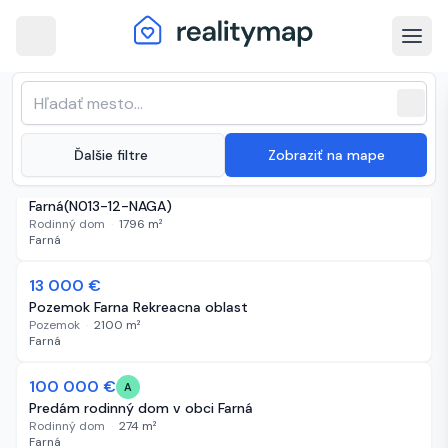
arrow_back
Farná · Najnovšie nehnuteľnosti na
Zoradenie zoznamu
sort
expand_more
Najnovšie
predaj
close
(
27 inzerátov
)
expand_more
Ďalšie filtre
Zobraziť na mape
40 000 €
5 dní
EXKLUZÍVNE| Cenovo dostupný 4i rodinný dom |
Farná(N013-12-NAGA)
Rodinný dom
·
1796
m²
Farná
13 000 €
6 dní
Pozemok Farna Rekreacna oblast
Pozemok
·
2100
m²
Farná
100 000 €
17 dní
A
Predám rodinný dom v obci Farná
Rodinný dom
·
274
m²
Farná