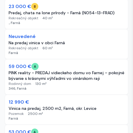
23 000 €
290 dní
B
Predaj, chata na lone prírody - Farná (N054-13-FRAD)
Rekreačný objekt
·
40
m²
., Farná
Neuvedené
374 dní
Na predaj vinica v obci Farná
Rekreačný objekt
·
60
m²
Farná
59 000 €
437 dní
A
PINK reality - PREDAJ vidieckeho domu vo Farnej – pokojné
bývanie s krásnymi výhľadmi vo vinárskom raji
Rodinný dom
·
130
m²
346, Farná
12 990 €
444 dní
Vinica na predaj, 2500 m2, Farná, okr. Levice
Pozemok
·
2500
m²
Farná
-6 500 €
53 000 €
451 dní
A