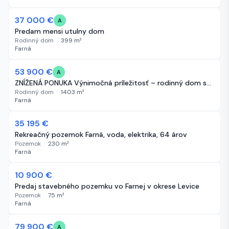
37 000 €
58 dní
A
Predam mensi utulny dom
Rodinný dom
·
399
m²
Farná
53 900 €
58 dní
A
ZNÍŽENÁ PONUKA Výnimočná príležitosť – rodinný dom s...
Rodinný dom
·
1403
m²
Farná
35 195 €
58 dní
Rekreačný pozemok Farná, voda, elektrika, 64 árov
Pozemok
·
230
m²
Farná
10 900 €
58 dní
Predaj stavebného pozemku vo Farnej v okrese Levice
Pozemok
·
75
m²
Farná
79 900 €
75 dní
A