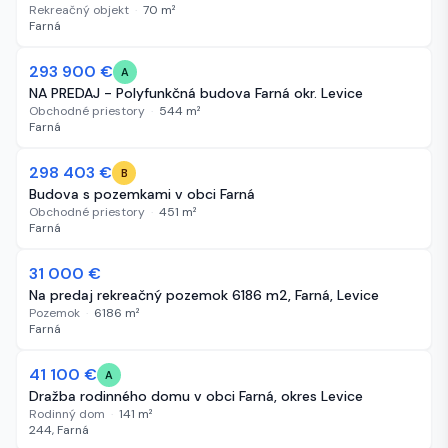
Rekreačný objekt
·
70
m²
Farná
-26 800 €
293 900 €
97 dní
A
NA PREDAJ - Polyfunkčná budova Farná okr. Levice
Obchodné priestory
·
544
m²
Farná
-27 512 €
298 403 €
107 dní
B
Budova s pozemkami v obci Farná
Obchodné priestory
·
451
m²
Farná
31 000 €
112 dní
Na predaj rekreačný pozemok 6186 m2, Farná, Levice
Pozemok
·
6186
m²
Farná
41 100 €
150 dní
A
Dražba rodinného domu v obci Farná, okres Levice
Rodinný dom
·
141
m²
244, Farná
-5 999 €