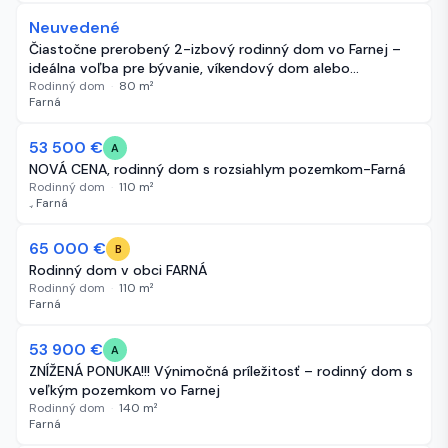
Neuvedené
171 dní
Čiastočne prerobený 2-izbový rodinný dom vo Farnej –
ideálna voľba pre bývanie, víkendový dom alebo
investíciu.
Rodinný dom
·
80
m²
Farná
-10 000 €
53 500 €
178 dní
A
NOVÁ CENA, rodinný dom s rozsiahlym pozemkom-Farná
Rodinný dom
·
110
m²
., Farná
65 000 €
206 dní
B
Rodinný dom v obci FARNÁ
Rodinný dom
·
110
m²
Farná
-6 100 €
53 900 €
206 dní
A
ZNÍŽENÁ PONUKA!!! Výnimočná príležitosť – rodinný dom s
veľkým pozemkom vo Farnej
Rodinný dom
·
140
m²
Farná