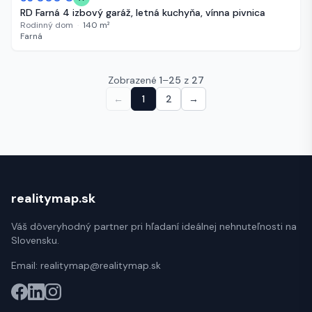
RD Farná 4 izbový garáž, letná kuchyňa, vínna pivnica
Rodinný dom
·
140
m²
Farná
Zobrazené
1
–
25
z
27
←
1
2
→
realitymap.sk
Váš dôveryhodný partner pri hľadaní ideálnej nehnuteľnosti na
Slovensku.
Email:
realitymap@realitymap.sk