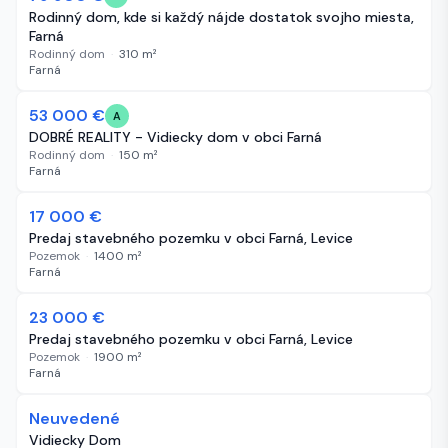
Rodinný dom, kde si každý nájde dostatok svojho miesta,
Farná
Rodinný dom
·
310
m²
Farná
53 000 €
76 dní
A
DOBRÉ REALITY - Vidiecky dom v obci Farná
Rodinný dom
·
150
m²
Farná
17 000 €
85 dní
Predaj stavebného pozemku v obci Farná, Levice
Pozemok
·
1400
m²
Farná
23 000 €
86 dní
Predaj stavebného pozemku v obci Farná, Levice
Pozemok
·
1900
m²
Farná
Neuvedené
89 dní
Vidiecky Dom