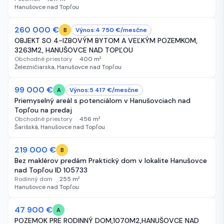
Hanušovce nad Topľou
-40 000 €
260 000 €
70 dní
Výnos:
4 750
€/
mesčne
B
OBJEKT SO 4-IZBOVÝM BYTOM A VEĽKÝM POZEMKOM,
3263M2, HANUŠOVCE NAD TOPĽOU
Obchodné priestory
·
400
m²
Železničiarska, Hanušovce nad Topľou
99 000 €
128 dní
Výnos:
5 417
€/
mesčne
A
Priemyselný areál s potenciálom v Hanušovciach nad
Topľou na predaj
Obchodné priestory
·
456
m²
Šarišská, Hanušovce nad Topľou
-30 000 €
219 000 €
263 dní
B
Bez maklérov predám Praktický dom v lokalite Hanušovce
nad Topľou ID 105733
Rodinný dom
·
255
m²
Hanušovce nad Topľou
-2 100 €
47 900 €
291 dní
A
POZEMOK PRE RODINNÝ DOM,1070M2,HANUŠOVCE NAD