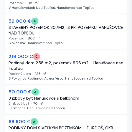
Pozemok
·
951
m²
V Hanušovciach Nad Topľou, Hanušovce nad Topľou
59 000 €
42 dní
A
STAVEBNÝ POZEMOK 807M2, IS PRI POZEMKU, HANUŠOVCE
NAD TOPĽOU
Pozemok
·
807
m²
Slovenská, Hanušovce nad Topľou
219 000 €
56 dní
C
Rodinný dom 255 m2, pozemok 906 m2 - Hanušovce nad
Topľou
Rodinný dom
·
126
m²
S Pokojnou Rodinnou Atmosférou, Hanušovce nad Topľou
-5 000 €
Bez obrázka
80 000 €
59 dní
A
3 izbovy byt Hanusovce s balkonom
3 izbový byt
·
70
m²
Jarmocna, Hanušovce nad Topľou
69 900 €
59 dní
A
RODINNÝ DOM S VEĽKÝM POZEMKOM – ĎURĎOŠ, OKR.