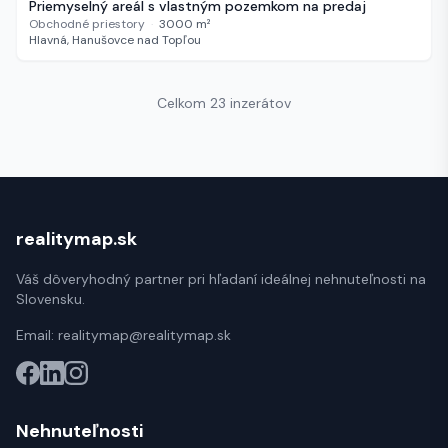
Priemyselný areál s vlastným pozemkom na predaj
Obchodné priestory
·
3000
m²
Hlavná, Hanušovce nad Topľou
Celkom 23 inzerátov
realitymap.sk
Váš dôveryhodný partner pri hľadaní ideálnej nehnuteľnosti na
Slovensku.
Email:
realitymap@realitymap.sk
Nehnuteľnosti