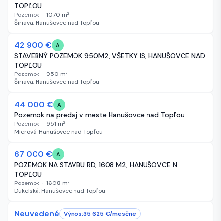
TOPĽOU
Pozemok
·
1070
m²
Širiava, Hanušovce nad Topľou
-2 100 €
42 900 €
305 dní
A
STAVEBNÝ POZEMOK 950M2, VŠETKY IS, HANUŠOVCE NAD
TOPĽOU
Pozemok
·
950
m²
Širiava, Hanušovce nad Topľou
44 000 €
634 dní
A
Pozemok na predaj v meste Hanušovce nad Topľou
Pozemok
·
951
m²
Mierová, Hanušovce nad Topľou
-30 000 €
67 000 €
795 dní
A
POZEMOK NA STAVBU RD, 1608 M2, HANUŠOVCE N.
TOPĽOU
Pozemok
·
1608
m²
Dukelská, Hanušovce nad Topľou
Neuvedené
879 dní
Výnos:
35 625
€/
mesčne