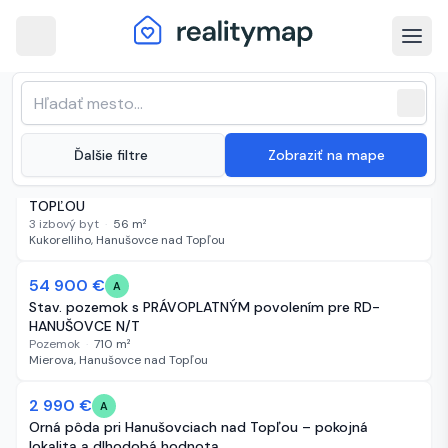
arrow_back
Hanušovce nad Topľou · Najnovšie
Zoradenie zoznamu
sort
expand_more
Najnovšie
nehnuteľnosti na predaj
close
(
23 inzerátov
)
expand_more
Ďalšie filtre
Zobraziť na mape
94 900 €
13 dní
C
ID-4510 NA PREDAJ - 3-izbový byt HANUŠOVCE NAD
TOPĽOU
3 izbový byt
·
56
m²
Kukorelliho, Hanušovce nad Topľou
54 900 €
18 dní
A
Stav. pozemok s PRÁVOPLATNÝM povolením pre RD-
HANUŠOVCE N/T
Pozemok
·
710
m²
Mierova, Hanušovce nad Topľou
2 990 €
19 dní
A
Orná pôda pri Hanušovciach nad Topľou – pokojná
lokalita a dlhodobá hodnota