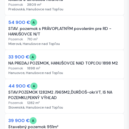
Pozemok
·
3809
m²
Prešovská, Hanušovce nad Topľou
54 900 €
21 dní
A
STAV. pozemok s PRÁVOPLATNÝM povolením pre RD -
HANUŠOVCE N/T
Pozemok
·
710
m²
Mierová, Hanušovce nad Topľou
33 900 €
24 dní
A
NA PREDAJ POZEMOK, HANUŠOVCE NAD TOPĽOU 1898 M2
Pozemok
·
1898
m²
Hanuovce, Hanušovce nad Topľou
44 900 €
30 dní
A
STAV.POZEMOK 1282M2 /965M2,ĎURĎOŠ-okr.VT, IS NA
POZEMKU,PEKNÝ VÝHĽAD
Pozemok
·
1282
m²
Slovenská, Hanušovce nad Topľou
39 900 €
36 dní
A
Stavebný pozemok 951m²