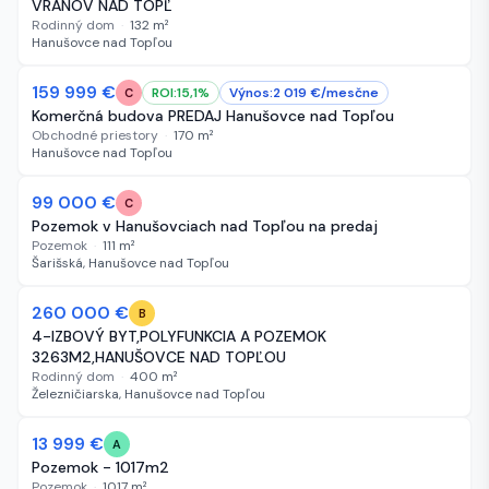
VRANOV NAD TOPĽ
Rodinný dom
·
132
m²
Hanušovce nad Topľou
159 999 €
59 dní
ROI:
15,1
%
Výnos:
2 019
€/
mesčne
C
Komerčná budova PREDAJ Hanušovce nad Topľou
Obchodné priestory
·
170
m²
Hanušovce nad Topľou
99 000 €
59 dní
C
Pozemok v Hanušovciach nad Topľou na predaj
Pozemok
·
111
m²
Šarišská, Hanušovce nad Topľou
-40 000 €
260 000 €
59 dní
B
4-IZBOVÝ BYT,POLYFUNKCIA A POZEMOK
3263M2,HANUŠOVCE NAD TOPĽOU
Rodinný dom
·
400
m²
Železničiarska, Hanušovce nad Topľou
-2 000 €
13 999 €
59 dní
A
Pozemok - 1017m2
Pozemok
·
1017
m²