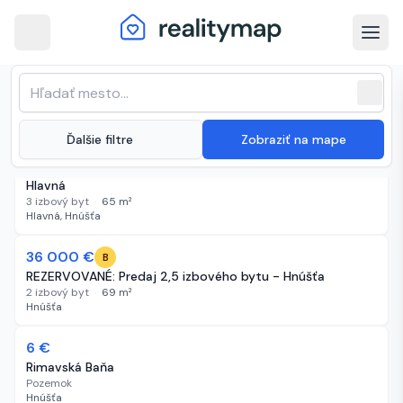
arrow_back
Hnúšťa · Najnovšie nehnuteľnosti na
Zoradenie zoznamu
sort
expand_more
Najnovšie
predaj
close
(
27 inzerátov
)
expand_more
Ďalšie filtre
Zobraziť na mape
48 000 €
1 deň
ROI:
10,4
%
Výnos:
416
€/
mesčne
B
Predám - 3-izbový byt s balkónom v meste Hnúšťa, ul.
Hlavná
3 izbový byt
·
65
m²
Hlavná, Hnúšťa
36 000 €
3 dni
B
REZERVOVANÉ: Predaj 2,5 izbového bytu - Hnúšťa
2 izbový byt
·
69
m²
Hnúšťa
6 €
3 dni
Rimavská Baňa
Pozemok
Hnúšťa