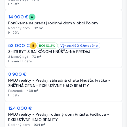
Hnúšťa
14 900 €
313 dní
A
Ponúkame na predaj rodinný dom v obci Polom.
Rodinný dom
·
92
m²
Hnúšťa
53 000 €
320 dní
ROI:
10,2
%
Výnos:
450
€/
mesčne
B
3-IZB.BYT S BALKÓNOM HNÚŠŤA-NA PREDAJ
3 izbový byt
·
70
m²
Hlavná, Hnúšťa
-600 €
8 900 €
341 dní
HALO reality - Predaj, záhradná chata Hnúšťa, Iváčka -
ZNÍŽENÁ CENA - EXKLUZÍVNE HALO REALITY
Pozemok
·
439
m²
Hnúšťa
124 000 €
348 dní
HALO reality - Predaj, rodinný dom Hnúšťa, Fučíkova -
EXKLUZÍVNE HALO REALITY
Rodinný dom
·
934
m²