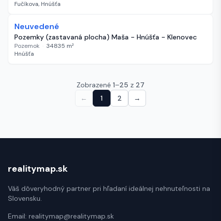
Fučíkova, Hnúšťa
Neuvedené
509 dní
Pozemky (zastavaná plocha) Maša - Hnúšťa - Klenovec
Pozemok
·
34835
m²
Hnúšťa
Zobrazené
1
–
25
z
27
←
1
2
→
realitymap.sk
Váš dôveryhodný partner pri hľadaní ideálnej nehnuteľnosti na
Slovensku.
Email:
realitymap@realitymap.sk