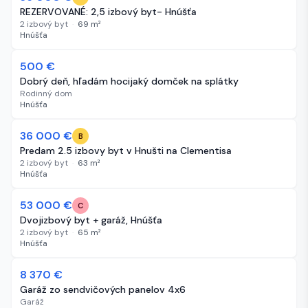
REZERVOVANÉ: 2,5 izbový byt- Hnúšťa
2 izbový byt
·
69
m²
Hnúšťa
Bez obrázka
500 €
40 dní
Dobrý deň, hľadám hocijaký domček na splátky
Rodinný dom
Hnúšťa
36 000 €
44 dní
B
Predam 2.5 izbovy byt v Hnušti na Clementisa
2 izbový byt
·
63
m²
Hnúšťa
53 000 €
46 dní
C
Dvojizbový byt + garáž, Hnúšťa
2 izbový byt
·
65
m²
Hnúšťa
8 370 €
56 dní
Garáž zo sendvičových panelov 4x6
Garáž