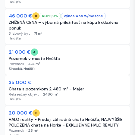
Hnúšťa
-800 €
46 000 €
57 dní
ROI:
11,9
%
Výnos:
455
€/
mesčne
B
ZNÍŽENÁ CENA – výborná príležitosť na kúpu Exkluzívna
ponuk
3 izbový byt
·
71
m²
Hnúšťa
21 000 €
60 dní
A
Pozemok v meste Hnúšťa
Pozemok
·
474
m²
Sinecká, Hnúšťa
35 000 €
60 dní
Chata s pozemkom 2 480 m² - Majer
Rekreačný objekt
·
2480
m²
Hnúšťa
20 000 €
91 dní
B
HALO reality - Predaj, záhradná chata Hnúšťa, NAJVYŠŠIE
POLOŽENÁ chata na Hôrke - EXKLUZÍVNE HALO REALITY
Pozemok
·
28
m²