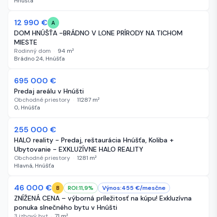
Hnúšťa
12 990 €
122 dní
A
DOM HNÚŠŤA -BRÁDNO V LONE PRÍRODY NA TICHOM
MIESTE
Rodinný dom
·
94
m²
Brádno 24, Hnúšťa
695 000 €
130 dní
Predaj areálu v Hnúšti
Obchodné priestory
·
11287
m²
0, Hnúšťa
-14 000 €
255 000 €
134 dní
HALO reality - Predaj, reštaurácia Hnúšťa, Koliba +
Ubytovanie - EXKLUZÍVNE HALO REALITY
Obchodné priestory
·
1281
m²
Hlavná, Hnúšťa
-800 €
46 000 €
257 dní
ROI:
11,9
%
Výnos:
455
€/
mesčne
B
ZNÍŽENÁ CENA – výborná príležitosť na kúpu! Exkluzívna
ponuka slnečného bytu v Hnúšti
3 izbový byt
·
71
m²