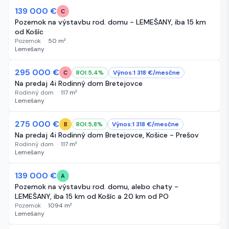
139 000 €
62 dní
C
Pozemok na výstavbu rod. domu - LEMEŠANY, iba 15 km
od Košíc
Pozemok
·
50
m²
Lemešany
295 000 €
62 dní
ROI:
5,4
%
Výnos:
1 318
€/
mesčne
C
Na predaj 4i Rodinný dom Bretejovce
Rodinný dom
·
117
m²
Lemešany
275 000 €
62 dní
ROI:
5,8
%
Výnos:
1 318
€/
mesčne
B
Na predaj 4i Rodinný dom Bretejovce, Košice - Prešov
Rodinný dom
·
117
m²
Lemešany
139 000 €
68 dní
A
Pozemok na výstavbu rod. domu, alebo chaty -
LEMEŠANY, iba 15 km od Košíc a 20 km od PO
Pozemok
·
1094
m²
Lemešany
-140 000 €