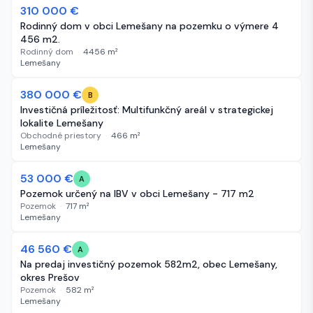
310 000 €
68 dní
Rodinný dom v obci Lemešany na pozemku o výmere 4
456 m2.
Rodinný dom
·
4456
m²
Lemešany
380 000 €
102 dní
B
Investičná príležitosť: Multifunkčný areál v strategickej
lokalite Lemešany
Obchodné priestory
·
466
m²
Lemešany
-7 000 €
53 000 €
406 dní
A
Pozemok určený na IBV v obci Lemešany - 717 m2
Pozemok
·
717
m²
Lemešany
-11 190 €
46 560 €
441 dní
A
Na predaj investičný pozemok 582m2, obec Lemešany,
okres Prešov
Pozemok
·
582
m²
Lemešany