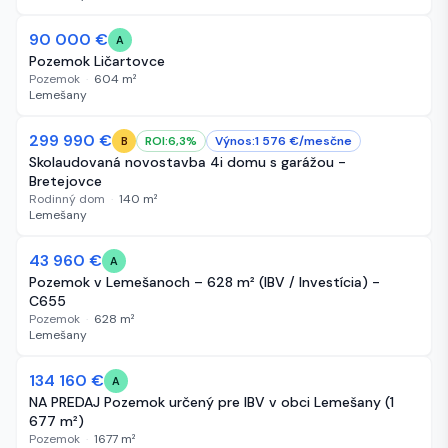
90 000 €
20 dní
A
Pozemok Ličartovce
Pozemok
·
604
m²
Lemešany
299 990 €
23 dní
ROI:
6,3
%
Výnos:
1 576
€/
mesčne
B
Skolaudovaná novostavba 4i domu s garážou -
Bretejovce
Rodinný dom
·
140
m²
Lemešany
43 960 €
27 dní
A
Pozemok v Lemešanoch – 628 m² (IBV / Investícia) -
C655
Pozemok
·
628
m²
Lemešany
134 160 €
39 dní
A
NA PREDAJ Pozemok určený pre IBV v obci Lemešany (1
677 m²)
Pozemok
·
1677
m²