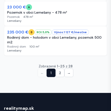
23 000 €
455 dní
A
Pozemok v obci Lemešany - 478 m²
Pozemok
·
478
m²
Lemešany
235 000 €
483 dní
ROI:
5,8
%
Výnos:
1 127
€/
mesčne
B
Rodinný dom - holodom v obci Lemešany, pozemok 500
m2
Rodinný dom
·
100
m²
Lemešany
Zobrazené
1
–
25
z
28
←
1
2
→
realitymap.sk