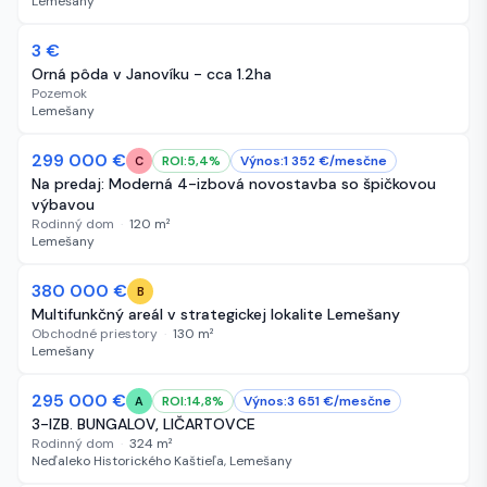
Lemešany
3 €
62 dní
Orná pôda v Janovíku - cca 1.2ha
Pozemok
Lemešany
299 000 €
62 dní
ROI:
5,4
%
Výnos:
1 352
€/
mesčne
C
Na predaj: Moderná 4-izbová novostavba so špičkovou
výbavou
Rodinný dom
·
120
m²
Lemešany
380 000 €
62 dní
B
Multifunkčný areál v strategickej lokalite Lemešany
Obchodné priestory
·
130
m²
Lemešany
295 000 €
62 dní
ROI:
14,8
%
Výnos:
3 651
€/
mesčne
A
3-IZB. BUNGALOV, LIČARTOVCE
Rodinný dom
·
324
m²
Neďaleko Historického Kaštieľa, Lemešany