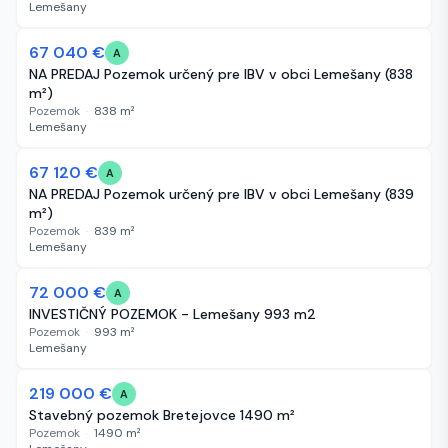
Lemešany
67 040 €
39 dní
A
NA PREDAJ Pozemok určený pre IBV v obci Lemešany (838
m²)
Pozemok
·
838
m²
Lemešany
67 120 €
39 dní
A
NA PREDAJ Pozemok určený pre IBV v obci Lemešany (839
m²)
Pozemok
·
839
m²
Lemešany
72 000 €
42 dní
A
INVESTIČNÝ POZEMOK - Lemešany 993 m2
Pozemok
·
993
m²
Lemešany
219 000 €
59 dní
A
Stavebný pozemok Bretejovce 1490 m²
Pozemok
·
1490
m²