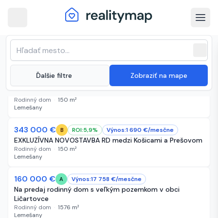
arrow_back
Lemešany · Najnovšie nehnuteľnosti
Zoradenie zoznamu
sort
expand_more
Najnovšie
na predaj
close
(
28 inzerátov
)
expand_more
Ďalšie filtre
Zobraziť na mape
343 000 €
6 dní
ROI:
5,9
%
Výnos:
1 690
€/
mesčne
B
Exkluzívna novostavba Lemešany
Rodinný dom
·
150
m²
Lemešany
343 000 €
6 dní
ROI:
5,9
%
Výnos:
1 690
€/
mesčne
B
EXKLUZÍVNA NOVOSTAVBA RD medzi Košicami a Prešovom
Rodinný dom
·
150
m²
Lemešany
160 000 €
10 dní
Výnos:
17 758
€/
mesčne
A
Na predaj rodinný dom s veľkým pozemkom v obci
Ličartovce
Rodinný dom
·
1576
m²
Lemešany