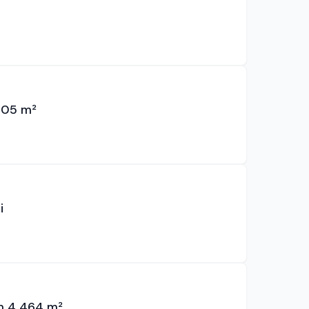
605 m²
i
m 4 464 m²