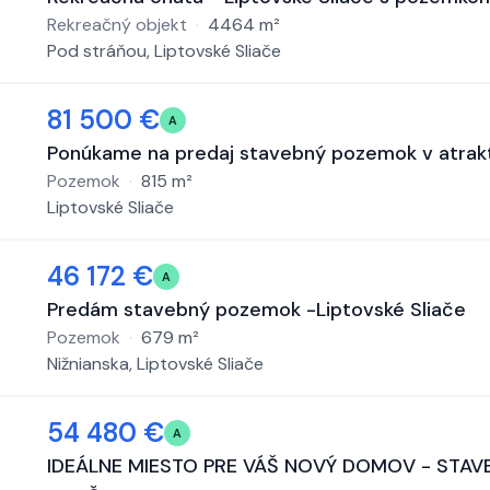
Rekreačný objekt
·
4464
m²
Pod stráňou, Liptovské Sliače
81 500 €
A
Ponúkame na predaj stavebný pozemok v atraktív
Pozemok
·
815
m²
Liptovské Sliače
46 172 €
A
Predám stavebný pozemok -Liptovské Sliače
Pozemok
·
679
m²
Nižnianska, Liptovské Sliače
54 480 €
A
IDEÁLNE MIESTO PRE VÁŠ NOVÝ DOMOV - STAV