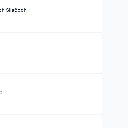
ch Sliačoch
č