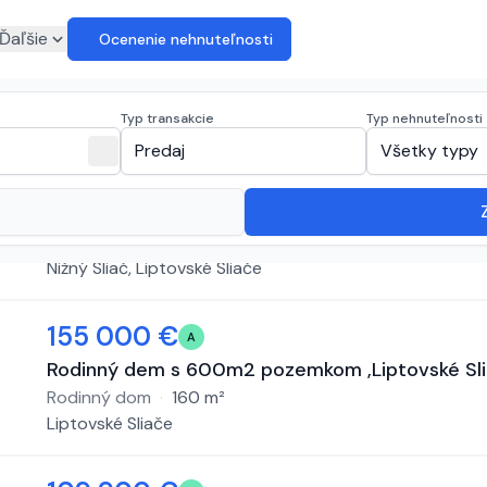
euro
Ďaľšie
Ocenenie nehnuteľnosti
osti na predaj
(
25 inzerátov
)
Typ transakcie
Typ nehnuteľnosti
expand_more
close
Predaj
Všetky typy
155 000 €
A
RODINNÝ DOM S POZEMKOM, NIŽNÝ SLIAČ
Rodinný dom
·
130
m²
Nižný Sliač, Liptovské Sliače
155 000 €
A
Rodinný dem s 600m2 pozemkom ,Liptovské Sl
Rodinný dom
·
160
m²
Liptovské Sliače