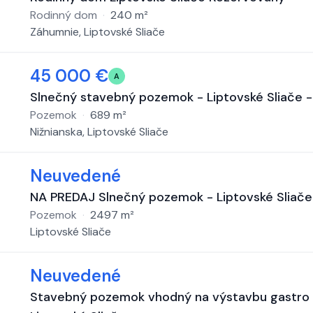
Rodinný dom
·
240
m²
Záhumnie, Liptovské Sliače
45 000 €
A
Slnečný stavebný pozemok - Liptovské Sliače -
Pozemok
·
689
m²
Nižnianska, Liptovské Sliače
Neuvedené
NA PREDAJ Slnečný pozemok - Liptovské Sliače
Pozemok
·
2497
m²
Liptovské Sliače
Neuvedené
Stavebný pozemok vhodný na výstavbu gastro 