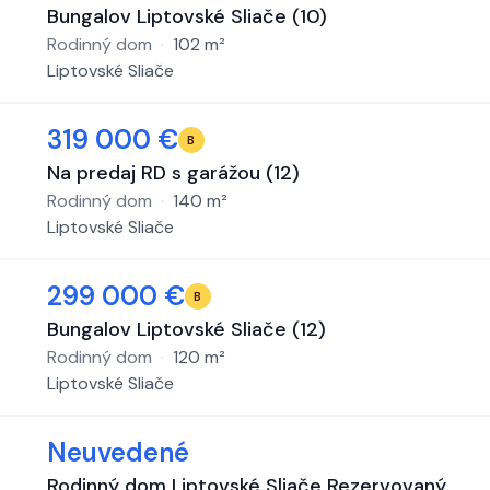
Bungalov Liptovské Sliače (10)
Rodinný dom
·
102
m²
Liptovské Sliače
319 000 €
B
Na predaj RD s garážou (12)
Rodinný dom
·
140
m²
Liptovské Sliače
299 000 €
B
Bungalov Liptovské Sliače (12)
Rodinný dom
·
120
m²
Liptovské Sliače
Neuvedené
Rodinný dom Liptovské Sliače Rezervovaný