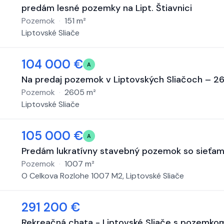
predám lesné pozemky na Lipt. Štiavnici
Pozemok
·
151
m²
Liptovské Sliače
104 000 €
A
Na predaj pozemok v Liptovských Sliačoch – 2
Pozemok
·
2605
m²
Liptovské Sliače
105 000 €
A
Predám lukratívny stavebný pozemok so sieťam
Pozemok
·
1007
m²
O Celkova Rozlohe 1007 M2, Liptovské Sliače
291 200 €
Rekreačná chata - Liptovské Sliače s pozemko