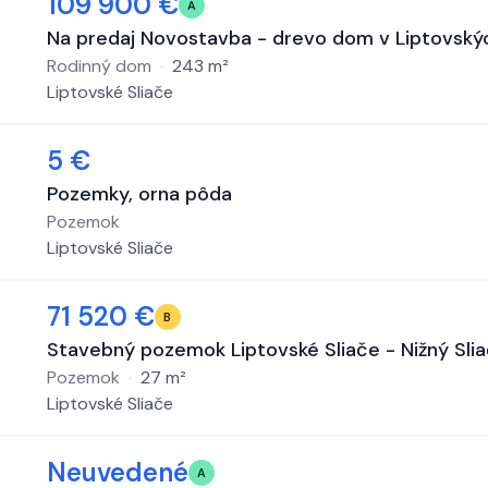
109 900 €
A
Na predaj Novostavba - drevo dom v Liptovský
Rodinný dom
·
243
m²
Liptovské Sliače
5 €
Pozemky, orna pôda
Pozemok
Liptovské Sliače
71 520 €
B
Stavebný pozemok Liptovské Sliače - Nižný Slia
Pozemok
·
27
m²
Liptovské Sliače
Neuvedené
A