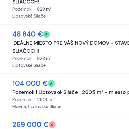
SLIAČOCH!
Pozemok
·
828
m²
Liptovské Sliače
48 840 €
A
IDEÁLNE MIESTO PRE VÁŠ NOVÝ DOMOV - STAV
SLIAČOCH!
Pozemok
·
828
m²
Liptovské Sliače
104 000 €
A
Pozemok | Liptovské Sliače | 2605 m² - miesto
Pozemok
·
2605
m²
Hlavná, Liptovské Sliače
269 000 €
C